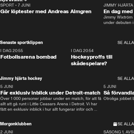
SPORT
•
7 JUNI
16:36
JIMMY HJÄRTA
Gör löptester med Andreas Almgren
En dag med 
Jimmy Wixtröm 
under debuten i
Senaste sportklippen
SE ALLA
I DAG 20:55
0:29
I DAG 20:54
Fotbollsarena bombad
Hockeyproffs till
skådespelare?
Jimmy hjärta hockey
SE ALLA
5 JUNI
11:14
5 JUNI
Får exklusiv inblick under Detroit-match
Så förvandl
Över 1 000 personer jobbar under en match, för att få 
Otroliga jobbet
allt att gå runt i Little Ceasars Arena i Detroit. Vi har 
fått en exklusiv inblick i hur allt fungerar inför och 
under match i världens bästa hockeyliga
Morgonklubben
SE ALLA
2 JUNI
SÄSONG 1, AVSN