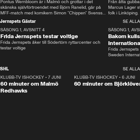
Pontus Wernbloom är i Malmö och grottar i det 
Från åtta gubbar 
skånska självförtroendet med Björn Ranelid, går på 
Marcus Lager sta
MFF-match med komikern Simon ”Chippen” Svensson 
folk i Linköping
och hjälper skadade stjärnbacken Pontus Jansson 
och Wernbloom kl
Jernspets Gästar
SE ALLA
hem. 
SÄSONG 1, AVSNITT 4
13:37
SÄSONG 1, AVS
Frida Jernspets testar voltige
Bakom kuli
Frida Jernspets åker till Södertörn ryttarcenter och 
Internation
testar voltige
Frida Jernspets 
Sweden Interna
SHL
SE ALLA
KLUBB-TV ISHOCKEY
•
7 JUNI
1:02:53
KLUBB-TV ISHOCKEY
•
6 JUNI
1:0
Plus
60 minuter om Malmö
60 minuter om Björklöve
Redhawks