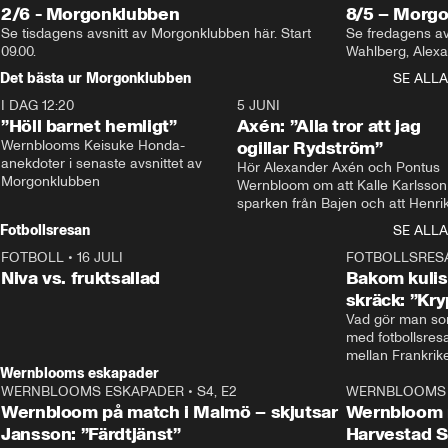
2/6 - Morgonklubben
8/5 – Morg
Se tisdagens avsnitt av Morgonklubben här. Start 
Se fredagens av
09.00. 
Det bästa ur Morgonklubben
SE ALLA
I DAG 12:20
1:14
5 JUNI
”Höll barnet hemligt”
Axén: ”Alla tror att jag
Wernblooms Keisuke Honda-
ogillar Rydström”
anekdoter i senaste avsnittet av 
Hör Alexander Axén och Pontus 
Morgonklubben
Wernbloom om att Kalle Karlsson 
sparken från Bajen och att Henrik
Rydström tar över
Fotbollsresan
SE ALLA
FOTBOLL
•
16 JULI
0:44
FOTBOLLSRES
Niva vs. fruktsallad
Bakom kulis
skräck: ”Kry
Vad gör man som
med fotbollsres
Wernblooms eskapader
WERNBLOOMS ESKAPADER
•
S4, E2
38:23
WERNBLOOMS 
Wernbloom på match i Malmö – skjutsar
Wernbloom 
Jansson: ”Färdtjänst”
Harvestad 