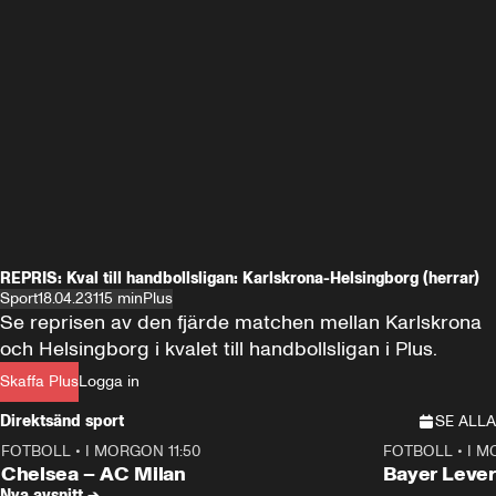
REPRIS: Kval till handbollsligan: Karlskrona-Helsingborg (herrar)
Sport
18.04.23
115 min
Plus
Se reprisen av den fjärde matchen mellan Karlskrona 
och Helsingborg i kvalet till handbollsligan i Plus.
Skaffa Plus
Logga in
Direktsänd sport
SE ALLA
FOTBOLL
•
I MORGON 11:50
FOTBOLL
•
I M
Plus
Plus
Chelsea – AC Milan
Bayer Lever
Nya avsnitt →