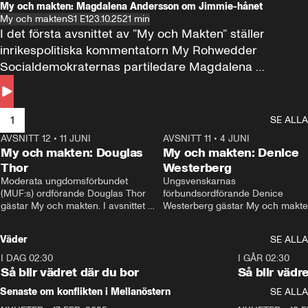
My och makten: Magdalena Andersson om Jimmie-hånet
My och makten
S1 E1
23.10.25
21 min
I det första avsnittet av ”My och Makten” ställer 
inrikespolitiska kommentatorn My Rohwedder 
Socialdemokraternas partiledare Magdalena 
Andersson till svars.
1
SE ALLA
AVSNITT 12
•
11 JUNI
26:27
AVSNITT 11
•
4 JUNI
2
My och makten: Douglas
My och makten: Denice
Thor
Westerberg
Moderata ungdomsförbundet 
Ungsvenskarnas 
(MUF:s) ordförande Douglas Thor 
förbundsordförande Denice 
gästar My och makten. I avsnittet 
Westerberg gästar My och makten.
diskuteras tonårsutvisningarna och 
avsnittet diskuteras migrationsfrå
hur Moderaterna ska locka väljare till 
och hur SD ska locka kvinnliga 
Väder
SE ALLA
valet i höst. 
väljare. 
I DAG 02:30
1:06
I GÅR 02:30
Så blir vädret där du bor
Så blir vädr
Senaste om konflikten i Mellanöstern
SE ALLA