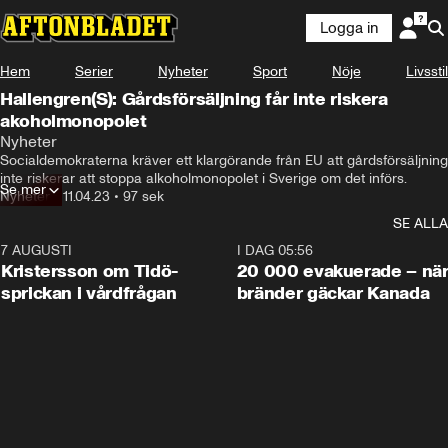
Logga in
Hem
Serier
Nyheter
Sport
Nöje
Livsstil
Hallengren(S): Gårdsförsäljning får inte riskera
akoholmonopolet
Nyheter
Socialdemokraterna kräver ett klargörande från EU att gårdsförsäljning 
inte riskerar att stoppa alkoholmonopolet i Sverige om det införs.
Se mer
Nyheter
•
11.04.23
•
97 sek
SE ALLA
7 AUGUSTI
0:42
I DAG 05:56
Kristersson om Tidö-
20 000 evakuerade – nä
sprickan i vårdfrågan
bränder gäckar Kanada