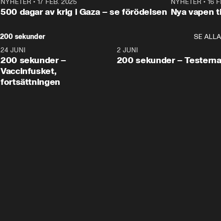
NYHETER
•
17 FEB. 2025
0:45
NYHETER
•
16 F
500 dagar av krig i Gaza – se förödelsen
Nya vapen ti
200 sekunder
SE ALLA
24 JUNI
5:00
2 JUNI
200 sekunder –
200 sekunder – Testern
Vaccinfusket,
fortsättningen