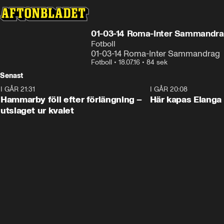
01-03-14 Roma-Inter Sammandr
Fotboll
01-03-14 Roma-Inter Sammandrag
Fotboll
•
18.07.16
•
84 sek
Senast
I GÅR 21:31
1:28
I GÅR 20:08
Hammarby föll efter förlängning –
Här kapas Elanga 
utslaget ur kvalet