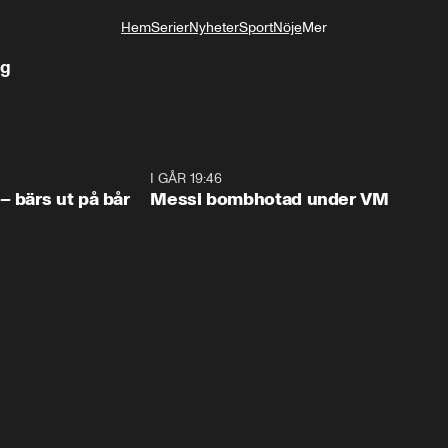
Hem
Serier
Nyheter
Sport
Nöje
Mer
Livsstil
ag
1:07
I GÅR 19:46
0:4
– bärs ut på bår
Messi bombhotad under VM