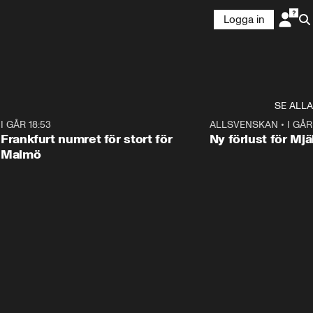
Logga in
SE ALLA
7
I GÅR 18:53
0:56
ALLSVENSKAN
•
I GÅR
Frankfurt numret för stort för
Ny förlust för Mjä
Malmö