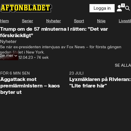
Logga in
Hem
Serier
Nyheter
Sport
Nöje
Livsstil
Trump om de 57 minuterna i rätten: ”Det var
förskräckligt”
Nyheter
Se när ex-presidenten intervjuas av Fox News – för första gången 
sedan åtalet i New York.
Se mer
Nyheter
•
12.04.23
•
74 sek
SE ALLA
FÖR 6 MIN SEN
0:37
23 JULI
Äggattack mot
Lyxmäklaren på Rivieran:
premiärministern – kaos
"Lite friare här"
bryter ut