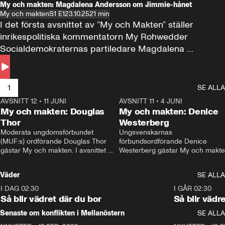
My och makten: Magdalena Andersson om Jimmie-hånet
My och makten
S1 E1
23.10.25
21 min
I det första avsnittet av ”My och Makten” ställer 
inrikespolitiska kommentatorn My Rohwedder 
Socialdemokraternas partiledare Magdalena 
Andersson till svars.
1
SE ALLA
AVSNITT 12
•
11 JUNI
26:27
AVSNITT 11
•
4 JUNI
2
My och makten: Douglas
My och makten: Denice
Thor
Westerberg
Moderata ungdomsförbundet 
Ungsvenskarnas 
(MUF:s) ordförande Douglas Thor 
förbundsordförande Denice 
gästar My och makten. I avsnittet 
Westerberg gästar My och makten.
diskuteras tonårsutvisningarna och 
avsnittet diskuteras migrationsfrå
hur Moderaterna ska locka väljare till 
och hur SD ska locka kvinnliga 
Väder
SE ALLA
valet i höst. 
väljare. 
I DAG 02:30
1:06
I GÅR 02:30
Så blir vädret där du bor
Så blir vädr
Senaste om konflikten i Mellanöstern
SE ALLA