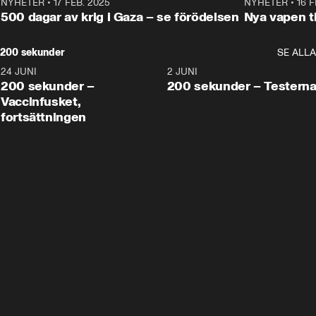
NYHETER
•
17 FEB. 2025
0:45
NYHETER
•
16 F
500 dagar av krig i Gaza – se förödelsen
Nya vapen ti
200 sekunder
SE ALLA
24 JUNI
5:00
2 JUNI
200 sekunder –
200 sekunder – Testern
Vaccinfusket,
fortsättningen