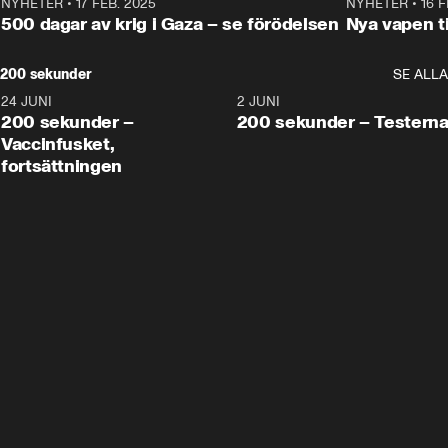
NYHETER
•
17 FEB. 2025
0:45
NYHETER
•
16 F
500 dagar av krig i Gaza – se förödelsen
Nya vapen ti
200 sekunder
SE ALLA
24 JUNI
5:00
2 JUNI
200 sekunder –
200 sekunder – Testern
Vaccinfusket,
fortsättningen