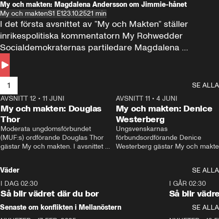
My och makten: Magdalena Andersson om Jimmie-hånet
My och makten
S1 E1
23.10.25
21 min
I det första avsnittet av ”My och Makten” ställer 
inrikespolitiska kommentatorn My Rohwedder 
Socialdemokraternas partiledare Magdalena 
Andersson till svars.
1
SE ALLA
AVSNITT 12
•
11 JUNI
26:27
AVSNITT 11
•
4 JUNI
2
My och makten: Douglas
My och makten: Denice
Thor
Westerberg
Moderata ungdomsförbundet 
Ungsvenskarnas 
(MUF:s) ordförande Douglas Thor 
förbundsordförande Denice 
gästar My och makten. I avsnittet 
Westerberg gästar My och makten.
diskuteras tonårsutvisningarna och 
avsnittet diskuteras migrationsfrå
hur Moderaterna ska locka väljare till 
och hur SD ska locka kvinnliga 
Väder
SE ALLA
valet i höst. 
väljare. 
I DAG 02:30
1:06
I GÅR 02:30
Så blir vädret där du bor
Så blir vädr
Senaste om konflikten i Mellanöstern
SE ALLA