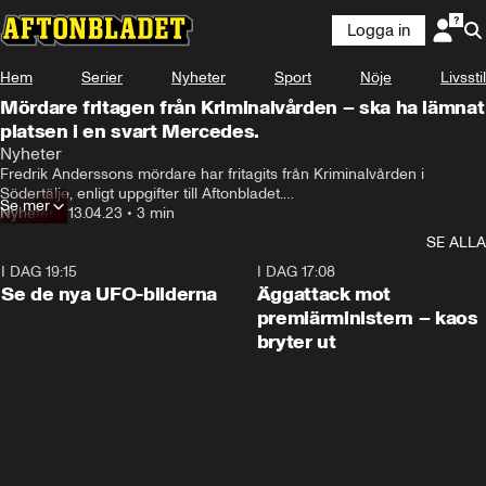
Logga in
Hem
Serier
Nyheter
Sport
Nöje
Livsstil
Mördare fritagen från Kriminalvården – ska ha lämnat
platsen i en svart Mercedes.
Nyheter
Fredrik Anderssons mördare har fritagits från Kriminalvården i 
Södertälje, enligt uppgifter till Aftonbladet.

Se mer
Den 17-årige pojken var på väg till tandläkaren när två maskerade 
Nyheter
•
13.04.23
•
3 min
gärningsmän hotade Kriminalvårdens personal med vapen.
SE ALLA
I DAG 19:15
0:36
I DAG 17:08
Se de nya UFO-bilderna
Äggattack mot
premiärministern – kaos
bryter ut