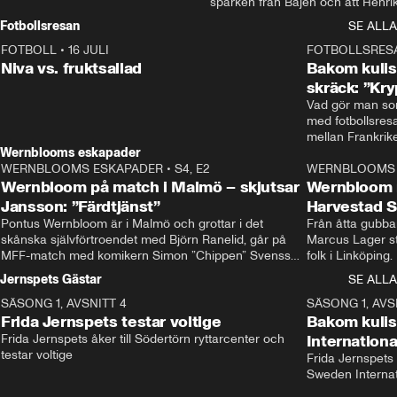
sparken från Bajen och att Henrik
Rydström tar över
Fotbollsresan
SE ALLA
FOTBOLL
•
16 JULI
0:44
FOTBOLLSRES
Niva vs. fruktsallad
Bakom kulis
skräck: ”Kry
Vad gör man som
med fotbollsres
Wernblooms eskapader
WERNBLOOMS ESKAPADER
•
S4, E2
38:23
WERNBLOOMS 
Wernbloom på match i Malmö – skjutsar
Wernbloom 
Jansson: ”Färdtjänst”
Harvestad 
Pontus Wernbloom är i Malmö och grottar i det 
Från åtta gubbar 
skånska självförtroendet med Björn Ranelid, går på 
Marcus Lager sta
MFF-match med komikern Simon ”Chippen” Svensson 
folk i Linköping
och hjälper skadade stjärnbacken Pontus Jansson 
och Wernbloom kl
Jernspets Gästar
SE ALLA
hem. 
SÄSONG 1, AVSNITT 4
13:37
SÄSONG 1, AVS
Frida Jernspets testar voltige
Bakom kuli
Frida Jernspets åker till Södertörn ryttarcenter och 
Internation
testar voltige
Frida Jernspets 
Sweden Interna