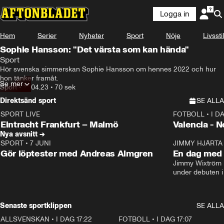
Logga in
Hem
Serier
Nyheter
Sport
Nöje
Livsstil
Sophie Hansson: "Det värsta som kan hända"
Sport
Hör svenska simmerskan Sophie Hansson om hennes 2022 och hur 
hon tänker framåt.
Se mer
Sport
•
13.04.23
•
70 sek
Direktsänd sport
SE ALLA
SPORT LIVE
FOTBOLL
•
I D
LIVE
Plus
Plus
Eintracht Frankfurt – Malmö
Valencia - 
Nya avsnitt →
SPORT
•
7 JUNI
16:36
JIMMY HJÄRTA
Gör löptester med Andreas Almgren
En dag med 
Jimmy Wixtröm 
under debuten i
Senaste sportklippen
SE ALLA
ALLSVENSKAN
•
I DAG 17:22
0:37
FOTBOLL
•
I DAG 17:07