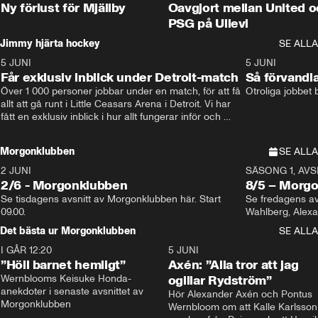
Ny förlust för Mjällby
Oavgjort mellan United o
PSG på Ullevi
Jimmy hjärta hockey
SE ALLA
5 JUNI
11:14
5 JUNI
Får exklusiv inblick under Detroit-match
Så förvandl
Över 1 000 personer jobbar under en match, för att få 
Otroliga jobbet
allt att gå runt i Little Ceasars Arena i Detroit. Vi har 
fått en exklusiv inblick i hur allt fungerar inför och 
under match i världens bästa hockeyliga
Morgonklubben
SE ALLA
2 JUNI
SÄSONG 1, AVSN
2/6 - Morgonklubben
8/5 – Morg
Se tisdagens avsnitt av Morgonklubben här. Start 
Se fredagens av
09.00. 
Det bästa ur Morgonklubben
SE ALLA
I GÅR 12:20
1:14
5 JUNI
”Höll barnet hemligt”
Axén: ”Alla tror att jag
Wernblooms Keisuke Honda-
ogillar Rydström”
anekdoter i senaste avsnittet av 
Hör Alexander Axén och Pontus 
Morgonklubben
Wernbloom om att Kalle Karlsson 