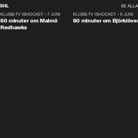
SHL
SE ALLA
KLUBB-TV ISHOCKEY
•
7 JUNI
1:02:53
KLUBB-TV ISHOCKEY
•
6 JUNI
1:0
Plus
60 minuter om Malmö
60 minuter om Björklöve
Redhawks