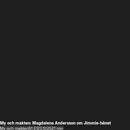
My och makten: Magdalena Andersson om Jimmie-hånet
My och makten
S1 E1
23.10.25
21 min