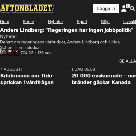
Logga in
Hem
Serier
Nyheter
Sport
Nöje
Livsstil
Anders Lindberg: "Regeringen har ingen jobbpolitik"
Nyheter
Debatt om regeringens vårbudget, Anders Lindberg och Ulrica 
Schenström i studion.
Se mer
Nyheter
•
17.04.23
•
136 sek
SE ALLA
7 AUGUSTI
0:42
I DAG 05:56
Kristersson om Tidö-
20 000 evakuerade – nä
sprickan i vårdfrågan
bränder gäckar Kanada