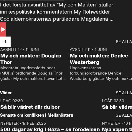
I det första avsnittet av ”My och Makten” ställer 
inrikespolitiska kommentatorn My Rohwedder 
Socialdemokraternas partiledare Magdalena 
Andersson till svars.
1
SE ALLA
AVSNITT 12
•
11 JUNI
26:27
AVSNITT 11
•
4 JUNI
2
My och makten: Douglas
My och makten: Denice
Thor
Westerberg
Moderata ungdomsförbundet 
Ungsvenskarnas 
(MUF:s) ordförande Douglas Thor 
förbundsordförande Denice 
gästar My och makten. I avsnittet 
Westerberg gästar My och makten.
diskuteras tonårsutvisningarna och 
avsnittet diskuteras migrationsfrå
hur Moderaterna ska locka väljare till 
och hur SD ska locka kvinnliga 
Väder
SE ALLA
valet i höst. 
väljare. 
I DAG 02:30
1:06
I GÅR 02:30
Så blir vädret där du bor
Så blir vädr
Senaste om konflikten i Mellanöstern
SE ALLA
NYHETER
•
17 FEB. 2025
0:45
NYHETER
•
16 F
500 dagar av krig i Gaza – se förödelsen
Nya vapen ti