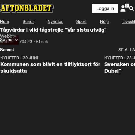
Logga in
Hem
Serier
Nyheter
Sport
Nöje
Livsstil
Tågvärdar i vild tågstrejk: "Vår sista utväg"
Webbtv
Se mer
Webbtv
•
17.04.23
•
61 sek
Senast
SE ALLA
NYHETER
•
30 JUNI
1:24
NYHETER
•
23 
Kommunen som blivit en tillflyktsort för
Svensken om
skuldsatta
Dubai"