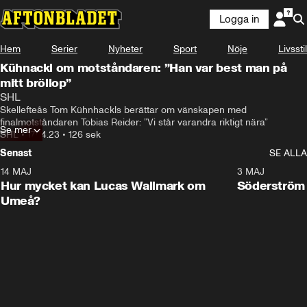
Logga in
Hem
Serier
Nyheter
Sport
Nöje
Livsstil
Kühnackl om motståndaren: ”Han var best man på
mitt bröllop”
SHL
Skellefteås Tom Kühnhackls berättar om vänskapen med 
finalmotståndaren Tobias Reider: ”Vi står varandra riktigt nära”
Se mer
SHL
•
17.04.23
•
126 sek
Senast
SE ALLA
14 MAJ
1:18
3 MAJ
Plus
Hur mycket kan Lucas Wallmark om
Söderström
Umeå?