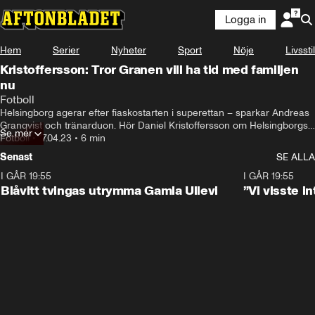
Logga in
Hem
Serier
Nyheter
Sport
Nöje
Livsstil
Kristoffersson: Tror Granen vill ha tid med familjen
nu
Fotboll
Helsingborg agerar efter fiaskostarten i superettan – sparkar Andreas 
Granqvist och tränarduon. Hör Daniel Kristoffersson om Helsingborgs 
Se mer
agerande.
Fotboll
•
17.04.23
•
6 min
Senast
SE ALLA
I GÅR 19:55
0:29
I GÅR 19:55
Blåvitt tvingas utrymma Gamla Ullevi
”Vi visste 