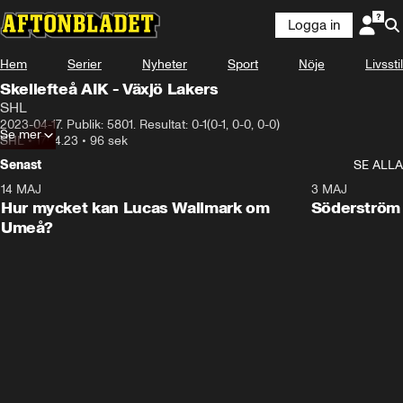
Logga in
Hem
Serier
Nyheter
Sport
Nöje
Livsstil
Skellefteå AIK - Växjö Lakers
SHL
2023-04-17. Publik: 5801. Resultat: 0-1(0-1, 0-0, 0-0)
Se mer
SHL
•
17.04.23
•
96 sek
Senast
SE ALLA
14 MAJ
1:18
3 MAJ
Plus
Hur mycket kan Lucas Wallmark om
Söderström
Umeå?