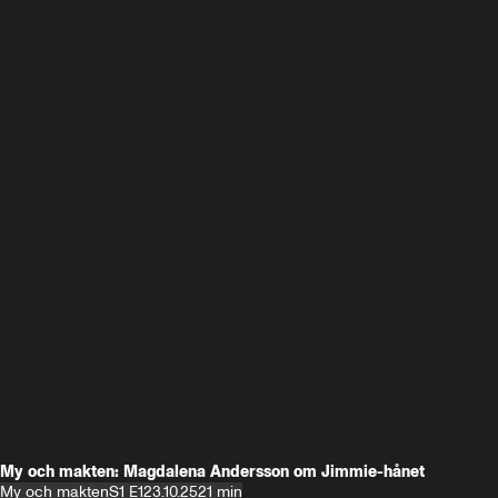
My och makten: Magdalena Andersson om Jimmie-hånet
My och makten
S1 E1
23.10.25
21 min