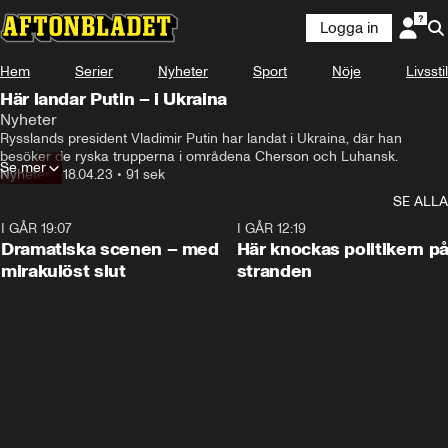
Logga in
Hem
Serier
Nyheter
Sport
Nöje
Livsstil
Här landar Putin – i Ukraina
Nyheter
Rysslands president Vladimir Putin har landat i Ukraina, där han 
besöker de ryska trupperna i områdena Cherson och Luhansk.
Se mer
Nyheter
•
18.04.23
•
91 sek
SE ALLA
I GÅR 19:07
0:42
I GÅR 12:19
Dramatiska scenen – med
Här knockas politikern p
mirakulöst slut
stranden