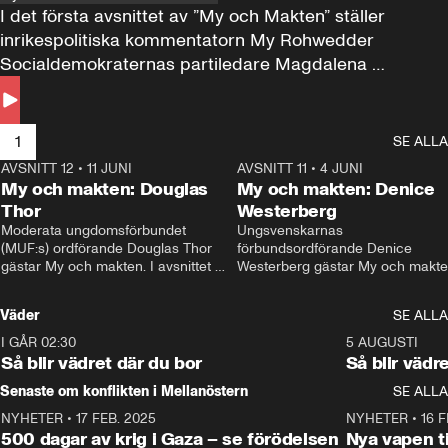
I det första avsnittet av ”My och Makten” ställer 
inrikespolitiska kommentatorn My Rohwedder 
Socialdemokraternas partiledare Magdalena 
Andersson till svars.
1
SE ALLA
AVSNITT 12
•
11 JUNI
26:27
AVSNITT 11
•
4 JUNI
2
My och makten: Douglas
My och makten: Denice
Thor
Westerberg
Moderata ungdomsförbundet 
Ungsvenskarnas 
(MUF:s) ordförande Douglas Thor 
förbundsordförande Denice 
gästar My och makten. I avsnittet 
Westerberg gästar My och makten.
diskuteras tonårsutvisningarna och 
avsnittet diskuteras migrationsfrå
hur Moderaterna ska locka väljare till 
och hur SD ska locka kvinnliga 
Väder
SE ALLA
valet i höst. 
väljare. 
I GÅR 02:30
1:06
5 AUGUSTI
Så blir vädret där du bor
Så blir vädr
Senaste om konflikten i Mellanöstern
SE ALLA
NYHETER
•
17 FEB. 2025
0:45
NYHETER
•
16 F
500 dagar av krig i Gaza – se förödelsen
Nya vapen ti