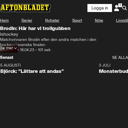
Logga in
Hem
Serier
Nyheter
Sport
Nöje
Livsstil
Brodin: Här har vi trollgubben
Ishockey
Matchvinnaren Brodin efter den andra matchen i den 
hockeyallsvenska finalen
Se mer
Ishockey
•
18.04.23
•
101 sek
Senast
SE ALLA
5 AUGUSTI
2:08
3 JULI
Björck: ”Lättare att andas”
Monsterbud 