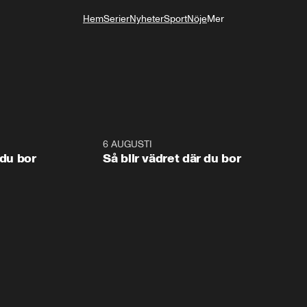
Hem
Serier
Nyheter
Sport
Nöje
Mer
Livsstil
1:06
6 AUGUSTI
1:0
 du bor
Så blir vädret där du bor