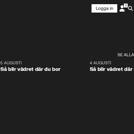
Logga in
SE ALLA
6
5 AUGUSTI
1:06
4 AUGUSTI
Så blir vädret där du bor
Så blir vädret där