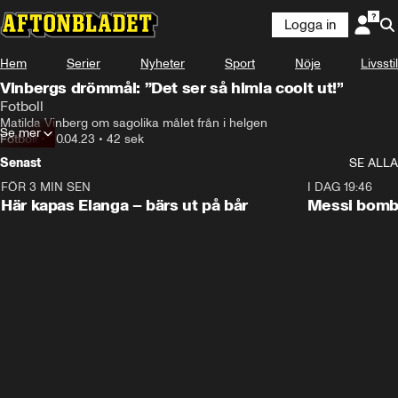
Logga in
Hem
Serier
Nyheter
Sport
Nöje
Livsstil
Vinbergs drömmål: ”Det ser så himla coolt ut!”
Fotboll
Matilda Vinberg om sagolika målet från i helgen
Se mer
Fotboll
•
20.04.23
•
42 sek
Senast
SE ALLA
FÖR 3 MIN SEN
1:07
I DAG 19:46
Här kapas Elanga – bärs ut på bår
Messi bomb