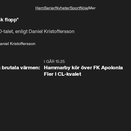
Hem
Serier
Nyheter
Sport
Nöje
Mer
Livsstil
k flopp”
talet, enligt Daniel Kristoffersson
aniel Kristoffersson
0:46
I GÅR 15:25
1:3
brutala värmen:
Hammarby kör över FK Apolonia
Fier i CL-kvalet