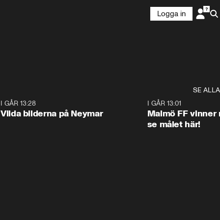
Logga in
SE ALLA
1
I GÅR 13:28
0:22
I GÅR 13:01
Vilda bilderna på Neymar
Malmö FF vinner 
se målet här!