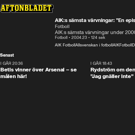
AIK:s sämsta värvningar: ”En epis
Fotboll
AIK:s sämsta värvningar under 2000-
Fotboll
•
20.04.23
•
124 sek
AIK Fotboll
Allsvenskan i fotboll
AIK
Fotboll
D
Senast
I GÅR 20:36
1:30
I GÅR 18:43
Betis vinner över Arsenal – se
Rydström om den 
målen här!
”Jag gnäller inte”