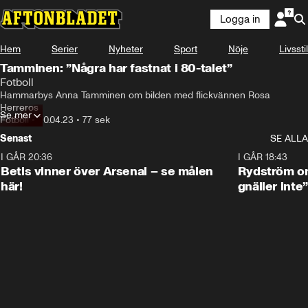
Logga in
Hem
Serier
Nyheter
Sport
Nöje
Livsstil
Tamminen: ”Några har fastnat i 80-talet”
Fotboll
Hammarbys Anna Tamminen om bilden med flickvännen Rosa 
Herreros
Se mer
Fotboll
•
20.04.23
•
77 sek
Senast
SE ALLA
I GÅR 20:36
1:30
I GÅR 18:43
Betis vinner över Arsenal – se målen
Rydström om
här!
gnäller inte”