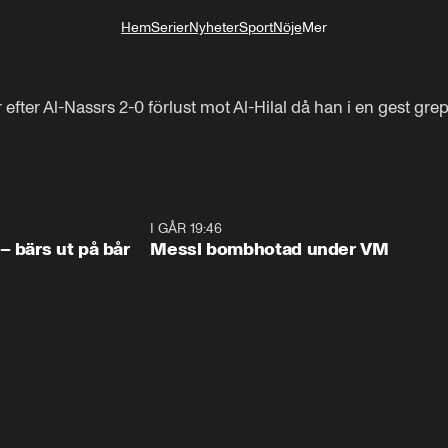
Hem
Serier
Nyheter
Sport
Nöje
Mer
Livsstil
fter Al-Nassrs 2-0 förlust mot Al-Hilal då han i en gest grep
1:07
I GÅR 19:46
0:4
– bärs ut på bår
Messi bombhotad under VM