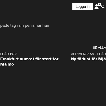
Logga in
pade tag i sin penis när han 
SE ALLA
7
I GÅR 18:53
0:56
ALLSVENSKAN
•
I GÅR
Frankfurt numret för stort för
Ny förlust för Mjä
Malmö