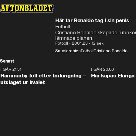
Här tar Ronaldo tag i sin penis
Fotboll
Cristiano Ronaldo skapade rubriker e
lämnade planen.
Fotboll
•
20.04.23
•
12 sek
Saudiarabien
Fotboll
Cristiano Ronaldo
Senast
I GÅR 21:31
1:28
I GÅR 20:08
Hammarby föll efter förlängning –
Här kapas Elanga 
utslaget ur kvalet