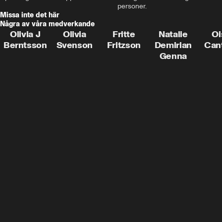
personer.
Missa inte det här
Några av våra medverkande
Olivia J
Olivia
Fritte
Natalie
Oi
Berntsson
Svenson
Fritzson
Demirian
Can
Genna