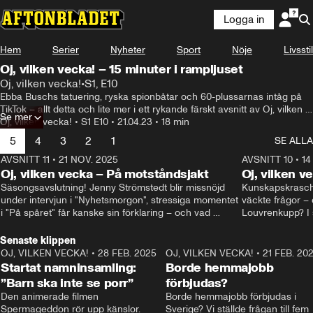
Logga in
Hem
Serier
Nyheter
Sport
Nöje
Livsstil
Oj, vilken vecka! – 15 minuter i rampljuset
Oj, vilken vecka!
•
S1, E10
Ebba Buschs tatuering, ryska spionbåtar och 60-plussarnas intåg på 
TikTok – allt detta och lite mer i ett rykande färskt avsnitt av Oj, vilken 
Se mer
vecka! – 15 minuter i rampljuset.

Oj, vilken vecka!
•
S1 E10
•
21.04.23
•
18 min
Denna vecka får Olivia J Berntsson sällskap av Natalie Demirian och 
5
4
3
2
1
SE ALLA
Oisín Cantwell.

Oj, vilken vecka! Kommer till dig varje fredag och du hittar alla avsnitt 
AVSNITT 11
•
21 NOV. 2025
22:00
AVSNITT 10
•
14
på aftonbladets sajt.
Oj, vilken vecka – På motståndsjakt
Oj, vilken v
Säsongsavslutning! Jenny Strömstedt blir missnöjd 
Kunskapskraschen
under intervjun i "Nyhetsmorgon", stressiga momentet 
väckte frågor – 
i "På spåret" får kanske sin förklaring – och vad 
Louvrenkupp? I s
drömmer egentligen Liberalerna om? I studion: Oisin 
Svenson.
Cantwell och Karin Pettersson.
Senaste klippen
OJ, VILKEN VECKA!
•
28 FEB. 2025
2:40
OJ, VILKEN VECKA!
•
21 FEB. 20
Startat namninsamling:
Borde hemmajobb
”Barn ska inte se porr”
förbjudas?
Den animerade filmen 
Borde hemmajobb förbjudas i 
Spermageddon rör upp känslor.
Sverige? Vi ställde frågan till fem 