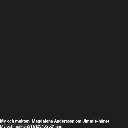
My och makten: Magdalena Andersson om Jimmie-hånet
My och makten
S1 E1
23.10.25
21 min