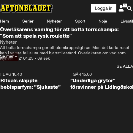
Logga in
Hem
Serier
Nyheter
Sport
Nöje
Livsstil
Överläkarens varning för att boffa torrschampo:
"Som att spela rysk roulette"
Nyheter
Att boffa torrschampo ger ett utomkroppsligt rus. Men det korta ruset 
kan i värsta fall sluta med hjärtstillestånd. Överläkaren om vad som 
Se mer
händer i kroppen.
Nyheter
•
21.04.23
•
89 sek
SE ALLA
I DAG 10:40
1:01
I GÅR 15:00
Rituals släppte
”Underliga grytor"
bebisparfym: ”Sjukaste”
försvinner på Lidingösko