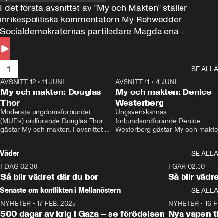
I det första avsnittet av ”My och Makten” ställer 
inrikespolitiska kommentatorn My Rohwedder 
Socialdemokraternas partiledare Magdalena 
Andersson till svars.
1
SE ALLA
AVSNITT 12
•
11 JUNI
26:27
AVSNITT 11
•
4 JUNI
2
My och makten: Douglas
My och makten: Denice
Thor
Westerberg
Moderata ungdomsförbundet 
Ungsvenskarnas 
(MUF:s) ordförande Douglas Thor 
förbundsordförande Denice 
gästar My och makten. I avsnittet 
Westerberg gästar My och makten.
diskuteras tonårsutvisningarna och 
avsnittet diskuteras migrationsfrå
hur Moderaterna ska locka väljare till 
och hur SD ska locka kvinnliga 
Väder
SE ALLA
valet i höst. 
väljare. 
I DAG 02:30
1:06
I GÅR 02:30
Så blir vädret där du bor
Så blir vädr
Senaste om konflikten i Mellanöstern
SE ALLA
NYHETER
•
17 FEB. 2025
0:45
NYHETER
•
16 F
500 dagar av krig i Gaza – se förödelsen
Nya vapen ti