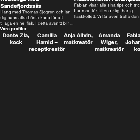
Sandefjordssås
Fabian visar alla sina tips och tric
hur man får till en riktigt härlig 
Häng med Thomas Sjögren och lär 
fläskkotlett. Vi får även träffa den 
dig hans allra bästa knep för att 
före detta schlagerkungen Fredrik
tillaga en hel fisk. I detta avsnitt blir 
som lämnat stan och sadlat om till
Våra profiler
de helstekt rödtunga med 
grisbonde på Gotland.
sandefjordssås och en magisk sallad 
Dante Zia,
Camilla
Anja Allvin,
Amanda
Fabia
på pepparrot och äpple.
kock
Hamid –
matkreatör
Wiger,
Joha
receptkreatör
matkreatör
k