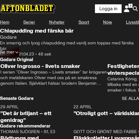
Logga in
Hem
Serier
Nyheter
Sport
Nöje
Livsstil
Chiapudding med färska bär
Godare
En smarrig och lyxig chiapudding med vanilj som toppas med färska 
bär.
Se mer
Godare
•
21.04.23
•
48 sek
Godare Original
Oliver Ingrosso - livets smaker
Festlighete
I serien ”Oliver Ingrosso – Livets smaker” tar krögaren 
vinterspecia
och matälskaren Oliver med oss på en smakresa 
Catarina König, 
genom Italien. Självklart hälsar brodern Benjamin 
tillbaka med en
Ingrosso på i Rom.
smaker i fokus. D
julfavoriter och 
Senaste Godare
SE ALLA
succé.
29 APRIL
0:50
22 APRIL
”Det är briljant – ett
”Otroligt gott – världskla
genidrag”
Godare rekommenderar
THOMAS SJÖGREN
•
S1, E3
13:56
GOTT OCH GRÖNT MED FABBE
Rödtunga med
Fläskkotletter i svampså