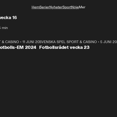
!
Hem
Serier
Nyheter
Sport
Nöje
Mer
Livsstil
asino
vecka 16
5 min
 & CASINO
•
11 JUNI 2024
0:50
SVENSKA SPEL SPORT & CASINO
•
5 JUNI 2
0:5
ANNONS
ANNON
Fotbolls-EM 2024
Fotbollsrådet vecka 23