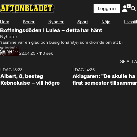
Logga in
Hem
Serier
Nyheter
Sport
Nöje
Livsstil
Boffningsdöden i Luleå – detta har hänt
Nyheter
Det har nu gått ett dygn sedan en flicka i tonårsåldern 
Yasmine var en glad och busig tonårstjej som drömde om att bli 
hittades död här inne på Örnässkolan i Luleå kommun.
veterinär.

Se mer
Måndagen den 17 april fick familjen mardrömsbeskedet – att hon hade 
Nyheter
•
22.04.23
•
110 sek
hittats död inne på skolans toalett i samband med att hon boffat.
SE ALLA
I DAG 15:23
0:54
I DAG 14:26
Albert, 8, besteg
Åklagaren: ”De skulle ha
Kebnekaise – vill högre
firat semester tillsamma