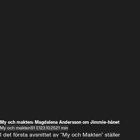
My och makten: Magdalena Andersson om Jimmie-hånet
My och makten
S1 E1
23.10.25
21 min
I det första avsnittet av ”My och Makten” ställer 