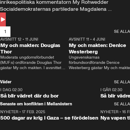
inrikespolitiska kommentatorn My Rohwedder 
Socialdemokraternas partiledare Magdalena 
Andersson till svars.
1
SE ALLA
AVSNITT 12
•
11 JUNI
26:27
AVSNITT 11
•
4 JUNI
2
My och makten: Douglas
My och makten: Denice
Thor
Westerberg
Moderata ungdomsförbundet 
Ungsvenskarnas 
(MUF:s) ordförande Douglas Thor 
förbundsordförande Denice 
gästar My och makten. I avsnittet 
Westerberg gästar My och makten.
diskuteras tonårsutvisningarna och 
avsnittet diskuteras migrationsfrå
hur Moderaterna ska locka väljare till 
och hur SD ska locka kvinnliga 
Väder
SE ALLA
valet i höst. 
väljare. 
I DAG 02:30
1:06
I GÅR 02:30
Så blir vädret där du bor
Så blir vädr
Senaste om konflikten i Mellanöstern
SE ALLA
NYHETER
•
17 FEB. 2025
0:45
NYHETER
•
16 F
500 dagar av krig i Gaza – se förödelsen
Nya vapen ti