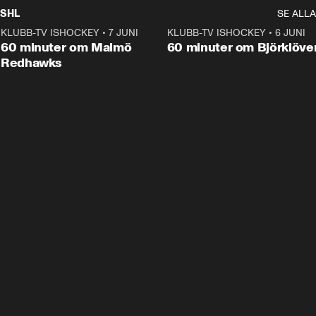
SHL
SE ALLA
KLUBB-TV ISHOCKEY
•
7 JUNI
1:02:53
KLUBB-TV ISHOCKEY
•
6 JUNI
1:0
Plus
60 minuter om Malmö
60 minuter om Björklöve
Redhawks