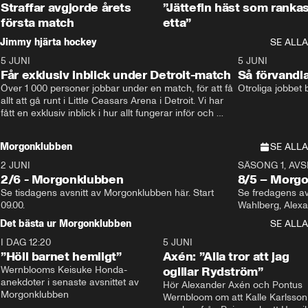
Straffar avgjorde årets
”Jättefin häst som ranka
första match
etta”
Jimmy hjärta hockey
SE ALLA
5 JUNI
11:14
5 JUNI
Får exklusiv inblick under Detroit-match
Så förvandl
Över 1 000 personer jobbar under en match, för att få 
Otroliga jobbet
allt att gå runt i Little Ceasars Arena i Detroit. Vi har 
fått en exklusiv inblick i hur allt fungerar inför och 
under match i världens bästa hockeyliga
Morgonklubben
SE ALLA
2 JUNI
SÄSONG 1, AVSN
2/6 - Morgonklubben
8/5 – Morg
Se tisdagens avsnitt av Morgonklubben här. Start 
Se fredagens av
09.00. 
Det bästa ur Morgonklubben
SE ALLA
I DAG 12:20
1:14
5 JUNI
”Höll barnet hemligt”
Axén: ”Alla tror att jag
Wernblooms Keisuke Honda-
ogillar Rydström”
anekdoter i senaste avsnittet av 
Hör Alexander Axén och Pontus 
Morgonklubben
Wernbloom om att Kalle Karlsson 