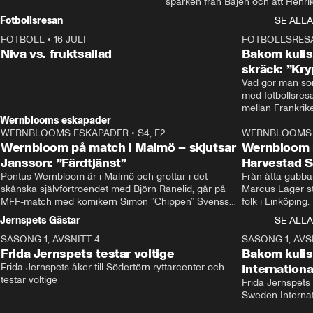
sparken från Bajen och att Henrik
Rydström tar över
Fotbollsresan
SE ALLA
FOTBOLL
•
16 JULI
0:44
FOTBOLLSRES
Niva vs. fruktsallad
Bakom kulis
skräck: ”Kry
Vad gör man som
med fotbollsres
Wernblooms eskapader
WERNBLOOMS ESKAPADER
•
S4, E2
38:23
WERNBLOOMS 
Wernbloom på match i Malmö – skjutsar
Wernbloom 
Jansson: ”Färdtjänst”
Harvestad 
Pontus Wernbloom är i Malmö och grottar i det 
Från åtta gubbar 
skånska självförtroendet med Björn Ranelid, går på 
Marcus Lager sta
MFF-match med komikern Simon ”Chippen” Svensson 
folk i Linköping
och hjälper skadade stjärnbacken Pontus Jansson 
och Wernbloom kl
Jernspets Gästar
SE ALLA
hem. 
SÄSONG 1, AVSNITT 4
13:37
SÄSONG 1, AVS
Frida Jernspets testar voltige
Bakom kuli
Frida Jernspets åker till Södertörn ryttarcenter och 
Internation
testar voltige
Frida Jernspets 
Sweden Interna