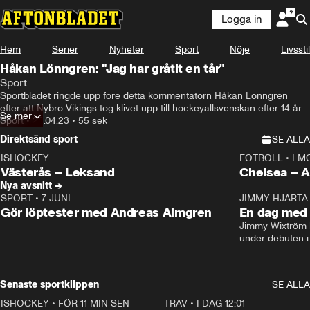
Logga in
Hem
Serier
Nyheter
Sport
Nöje
Livsstil
Håkan Lönngren: "Jag har gråtit en tår"
Sport
Sportbladet ringde upp före detta kommentatorn Håkan Lönngren 
efter att Nybro Vikings tog klivet upp till hockeyallsvenskan efter 14 år.
Se mer
Sport
•
22.04.23
•
55 sek
Direktsänd sport
SE ALLA
ISHOCKEY
FOTBOLL
•
I M
LIVE
Plus
Plus
Västerås – Leksand
Chels
Nya avsnitt →
SPORT
•
7 JUNI
16:36
JIMMY HJÄRTA
Gör löptester med Andreas Almgren
En dag med 
Jimmy Wixtröm 
under debuten i
Senaste sportklippen
SE ALLA
ISHOCKEY
•
FÖR 11 MIN SEN
2:19
TRAV
•
I DAG 12:01