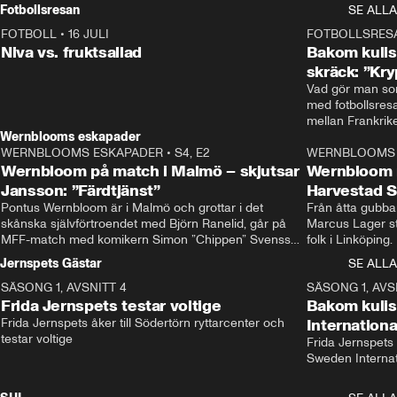
Rydström tar över
Fotbollsresan
SE ALLA
FOTBOLL
•
16 JULI
0:44
FOTBOLLSRES
Niva vs. fruktsallad
Bakom kulis
skräck: ”Kry
Vad gör man som
med fotbollsres
Wernblooms eskapader
WERNBLOOMS ESKAPADER
•
S4, E2
38:23
WERNBLOOMS 
Wernbloom på match i Malmö – skjutsar
Wernbloom 
Jansson: ”Färdtjänst”
Harvestad 
Pontus Wernbloom är i Malmö och grottar i det 
Från åtta gubbar 
skånska självförtroendet med Björn Ranelid, går på 
Marcus Lager sta
MFF-match med komikern Simon ”Chippen” Svensson 
folk i Linköping
och hjälper skadade stjärnbacken Pontus Jansson 
och Wernbloom kl
Jernspets Gästar
SE ALLA
hem. 
SÄSONG 1, AVSNITT 4
13:37
SÄSONG 1, AVS
Frida Jernspets testar voltige
Bakom kuli
Frida Jernspets åker till Södertörn ryttarcenter och 
Internation
testar voltige
Frida Jernspets 
Sweden Interna