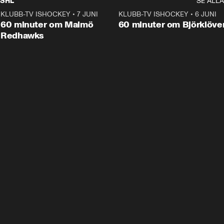
SHL
SE ALLA
KLUBB-TV ISHOCKEY
•
7 JUNI
1:02:53
KLUBB-TV ISHOCKEY
•
6 JUNI
1:0
Plus
60 minuter om Malmö
60 minuter om Björklöve
Redhawks