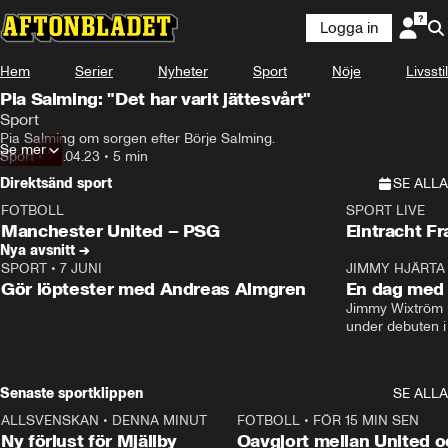
Logga in
Hem
Serier
Nyheter
Sport
Nöje
Livsstil
Pia Salming: "Det har varit jättesvårt"
Sport
Pia Salming om sorgen efter Börje Salming.
Se mer
Sport
•
23.04.23
•
5 min
Direktsänd sport
SE ALLA
FOTBOLL
SPORT LIVE
LIVE
Plus
Plus
Manchester United – PSG
Eintracht F
Nya avsnitt →
SPORT
•
7 JUNI
16:36
JIMMY HJÄRTA
Gör löptester med Andreas Almgren
En dag med 
Jimmy Wixtröm 
under debuten i
Senaste sportklippen
SE ALLA
ALLSVENSKAN
•
DENNA MINUT
0:37
FOTBOLL
•
FÖR 15 MIN SEN
Ny förlust för Mjällby
Oavgjort mellan United o