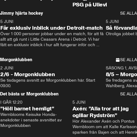
PSG på Ullevi
Jimmy hjärta hockey
SE ALLA
5 JUNI
11:14
5 JUNI
Får exklusiv inblick under Detroit-match
Så förvandl
Över 1 000 personer jobbar under en match, för att få 
Otroliga jobbet
allt att gå runt i Little Ceasars Arena i Detroit. Vi har 
fått en exklusiv inblick i hur allt fungerar inför och 
under match i världens bästa hockeyliga
Morgonklubben
SE ALLA
2 JUNI
SÄSONG 1, AVSN
2/6 - Morgonklubben
8/5 – Morg
Se tisdagens avsnitt av Morgonklubben här. Start 
Se fredagens av
09.00. 
Det bästa ur Morgonklubben
SE ALLA
I GÅR 12:20
1:14
5 JUNI
”Höll barnet hemligt”
Axén: ”Alla tror att jag
Wernblooms Keisuke Honda-
ogillar Rydström”
anekdoter i senaste avsnittet av 
Hör Alexander Axén och Pontus 
Morgonklubben
Wernbloom om att Kalle Karlsson 
sparken från Bajen och att Henrik