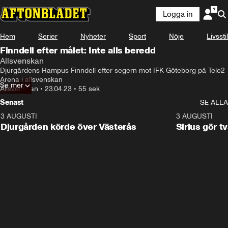
Logga in
Hem
Serier
Nyheter
Sport
Nöje
Livsstil
Finndell efter målet: Inte alls beredd
Allsvenskan
Djurgårdens Hampus Finndell efter segern mot IFK Göteborg på Tele2 
Arena i allsvenskan
Se mer
Allsvenskan
•
23.04.23
•
55 sek
Senast
SE ALLA
3 AUGUSTI
3:00
3 AUGUSTI
Djurgården körde över Västerås
Sirius gör t