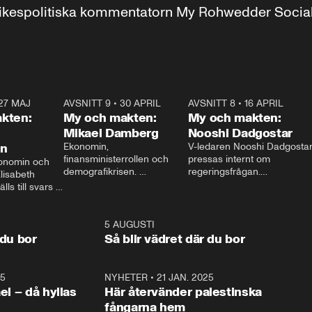
r inrikespolitiska kommentatorn My Rohwedder Soci
27 MAJ
3:51
AVSNITT 9
•
30 APRIL
24:00
AVSNITT 8
•
16 APRIL
25:1
kten:
My och makten:
My och makten:
Mikael Damberg
Nooshi Dadgostar
on
Ekonomin, 
V-ledaren Nooshi Dadgostar
finansministerrollen och 
pressas internt om 
onomin och 
demografikrisen. 
regeringsfrågan.

lisabeth 
Oppositionen ställs till svars 
I Aftonbladets 
ls till svars 
när Socialdemokraternas 
partiledarutfrågning ”My 
stern gästar 
Mikael Damberg gästar My 
och Makten” sätter hon ner 
My och Makten. 
och Makten. 
foten mot kritikerna:

1:06
5 AUGUSTI
1:0
– Vi ställer upp i val. Ska vi 
 du bor
Så blir vädret där du bor
vara med så sitter vi förstås 
25
1:22
NYHETER
•
21 JAN. 2025
0:5
ael – då hyllas
Här återvänder palestinska
fångarna hem