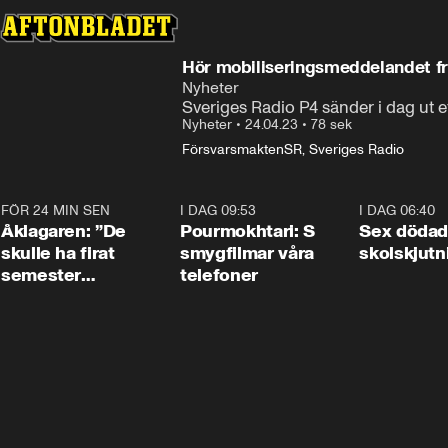
Hör mobiliseringsmeddelandet f
Nyheter
Sveriges Radio P4 sänder i dag ut
Nyheter
•
24.04.23
•
78 sek
Försvarsmakten
SR, Sveriges Radio
FÖR 24 MIN SEN
1:54
I DAG 09:53
1:36
I DAG 06:40
Åklagaren: ”De
Pourmokhtari: S
Sex dödad
skulle ha firat
smygfilmar våra
skolskjutn
semester
telefoner
tillsammans”