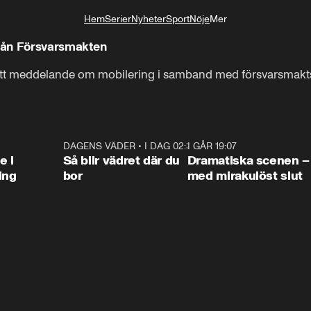
Hem
Serier
Nyheter
Sport
Nöje
Mer
Livsstil
rån Försvarsmakten
 ett meddelande om mobilering i samband med försvarsmak
0:47
DAGENS VÄDER
•
I DAG 02:30
1:06
I GÅR 19:07
0:4
e i
Så blir vädret där du
Dramatiska scenen –
ing
bor
med mirakulöst slut