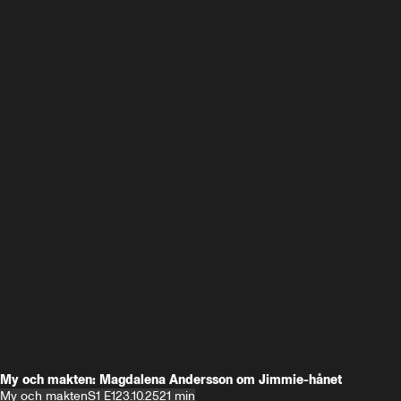
My och makten: Magdalena Andersson om Jimmie-hånet
My och makten
S1 E1
23.10.25
21 min