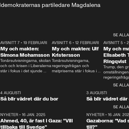
aldemokraternas partiledare Magdalena 
SE ALLA
7
AVSNITT 7
•
19 FEBRUARI
24:30
AVSNITT 6
•
12 FEBRUARI
27:30
AVSNITT 5
•
My och makten:
My och makten: Ulf
My och ma
Simona Mohamsson
Kristersson
Elisabeth
 
Tonårsutvisningarna, skolan 
Tonårsutvisningarna, 
Ringqvist
och och krisen i Liberalerna 
regeringsfrågan och 
Trump, den gr
står i fokus i det sjunde 
matpriserna står i fokus i 
omställningen
avsnittet av ”My och 
det sjätte avsnittet av ”My 
regeringsfråga
makten”. Se när 
och makten”. Se när 
centrum i det 
SE ALLA
Aftonbladets inrikespolitiska 
Aftonbladets inrikespolitiska 
avsnittet av ”
kommentator My 
kommentator My 
6
4 AUGUSTI
1:06
3 AUGUSTI
Makten”. Se nä
Rohwedder ställer 
Rohwedder ställer 
Så blir vädret där du bor
Så blir vädret där
Aftonbladets in
utbildnings- och 
statsminister Ulf Kristersson 
kommentator 
SE ALLA
integrationsminister Simona 
till svars.
Rohwedder stäl
Mohamsson till svars.
Centerpartiets
2
NYHETER
•
16 JAN. 2025
1:01
NYHETER
•
16 JAN. 20
Thand Ring till
Ahmed, 40, är fast i Gaza: ”Vill
Gazaborna: ”Vad s
tillbaka till Sverige”
till?”