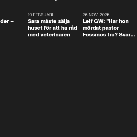
4:24
10 FEBRUARI
4:13
26 NOV. 2025
8:1
der –
Sara måste sälja
Leif GW: ”Har hon
huset för att ha råd
mördat pastor
med veterinären
Fossmos fru? Svar
nej.”