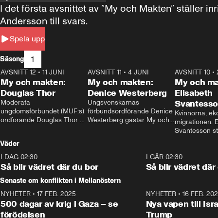
I det första avsnittet av ”My och Makten” ställe
Andersson till svars.
Spela upp
1
Säsong
AVSNITT 12
•
11 JUNI
26:27
AVSNITT 11
•
4 JUNI
23:40
AVSNITT 10
•
My och makten:
My och makten:
My och ma
Douglas Thor
Denice Westerberg
Elisabeth
Moderata 
Ungsvenskarnas 
Svantess
ungdomsförbundet (MUF:s) 
förbundsordförande Denice 
Kvinnorna, ek
ordförande Douglas Thor 
Westerberg gästar My och 
migrationen. E
gästar My och makten. I 
makten. I avsnittet 
Svantesson stäl
avsnittet diskuteras 
diskuteras migrationsfrågan 
när finansmini
Väder
tonårsutvisningarna och hur 
och hur SD ska locka 
Moderaterna ska locka 
kvinnliga väljare. 
I DAG 02:30
1:06
I GÅR 02:30
väljare till valet i höst. 
Så blir vädret där du bor
Så blir vädret där
Senaste om konflikten i Mellanöstern
NYHETER
•
17 FEB. 2025
0:45
NYHETER
•
16 FEB. 20
500 dagar av krig i Gaza – se
Nya vapen till Isr
förödelsen
Trump