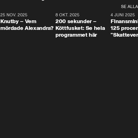
SE ALLA
3
25 NOV. 2025
31:05
8 OKT. 2025
4:29
4 JUNI 2025
Knutby – Vem
200 sekunder –
Finansmin
mördade Alexandra?
Köttfusket: Se hela
125 procent
programmet här
"Skattever
viktig uppg