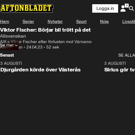
Logga in
Hem
Serier
Nyheter
Sport
Nöje
Livsstil
Viktor Fischer: Börjar bli trött på det
Allsvenskan
AIK:s Viktor Fischer efter förlusten mot Värnamo
Se mer
Allsvenskan
•
24.04.23
•
52 sek
Senast
SE ALLA
3 AUGUSTI
3:00
3 AUGUSTI
Djurgården körde över Västerås
Sirius gör t