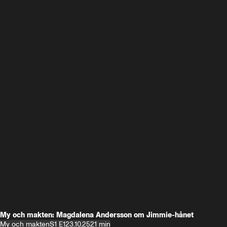
My och makten: Magdalena Andersson om Jimmie-hånet
My och makten
S1 E1
23.10.25
21 min