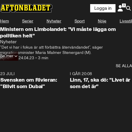
Logga in
Hem
Serier
Nyheter
Sport
Nöje
Livsstil
Ministern om Limbolandet: ”Vi måste lägga om
politiken helt”
Sverige har på kort tid gått från att ha varit ett av de mest 
Nyheter
öppna länderna för flyktingar till att bli ett av de mest 
”Det vi har i fokus är att förbättra återvändandet”, säger 
stängda.
migrationsminister Maria Malmer Stenergard (M).
Se mer
Nyheter
•
24.04.23
•
3 min
SE ALLA
23 JULI
1:42
I GÅR 20:08
Svensken om Rivieran:
Linn, 17, ska dö: ”Livet är
"Blivit som Dubai"
som det är”