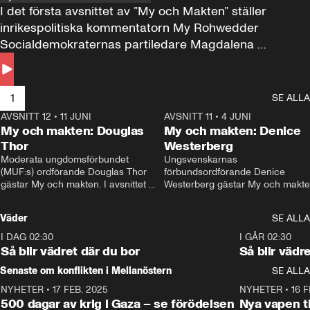
I det första avsnittet av ”My och Makten” ställer 
inrikespolitiska kommentatorn My Rohwedder 
Socialdemokraternas partiledare Magdalena 
Andersson till svars.
1
SE ALLA
AVSNITT 12
•
11 JUNI
26:27
AVSNITT 11
•
4 JUNI
2
My och makten: Douglas
My och makten: Denice
Thor
Westerberg
Moderata ungdomsförbundet 
Ungsvenskarnas 
(MUF:s) ordförande Douglas Thor 
förbundsordförande Denice 
gästar My och makten. I avsnittet 
Westerberg gästar My och makten.
diskuteras tonårsutvisningarna och 
avsnittet diskuteras migrationsfrå
hur Moderaterna ska locka väljare till 
och hur SD ska locka kvinnliga 
Väder
SE ALLA
valet i höst. 
väljare. 
I DAG 02:30
1:06
I GÅR 02:30
Så blir vädret där du bor
Så blir vädr
Senaste om konflikten i Mellanöstern
SE ALLA
NYHETER
•
17 FEB. 2025
0:45
NYHETER
•
16 F
500 dagar av krig i Gaza – se förödelsen
Nya vapen ti