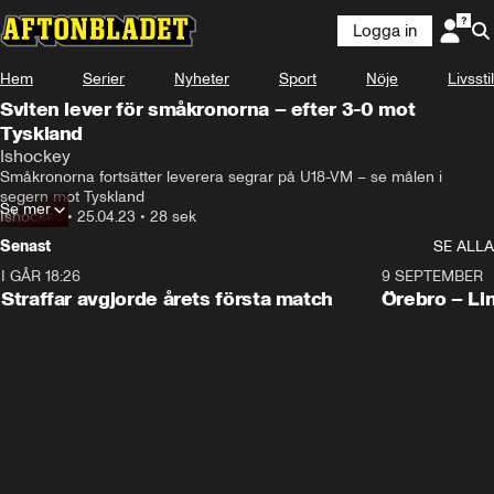
Logga in
Hem
Serier
Nyheter
Sport
Nöje
Livsstil
Sviten lever för småkronorna – efter 3-0 mot
Tyskland
Ishockey
Småkronorna fortsätter leverera segrar på U18-VM – se målen i 
segern mot Tyskland
Se mer
Ishockey
•
25.04.23
•
28 sek
Senast
SE ALLA
I GÅR 18:26
2:19
9 SEPTEMBER
Plus
Straffar avgjorde årets första match
Örebro – Li