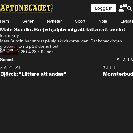
Logga in
Hem
Serier
Nyheter
Sport
Nöje
Livsstil
Mats Sundin: Börje hjälpte mig att fatta rätt beslut
Ishockey
Mats Sundin har snörat på sig skridskorna igen: Backcheckingen 
drabbas lite nu på ålderns höst
Se mer
Ishockey
•
25.04.23
•
112 sek
Senast
SE ALLA
5 AUGUSTI
2:08
3 JULI
Björck: ”Lättare att andas”
Monsterbud 