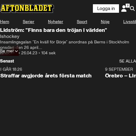
Logga in
Hem
Serier
Nyheter
Sport
Nöje
Livsstil
Lidström: "Finns bara den tröjan i världen"
Ishockey
Insamlingsgalan ”En kväll för Börje” anordnas på Berns i Stockholm 
onsdag den 26 april.

Se mer
Flera av Sveriges främsta ishockeyprofiler har valt att auktionera ut 
Ishockey
•
26.04.23
•
104 sek
personliga föremål från karriären. Nicklas Lidström på plats och 
Senast
SE ALLA
berättar om tröjan han auktionerar bort.
I GÅR 18:26
2:19
9 SEPTEMBER
Plus
Straffar avgjorde årets första match
Örebro – Li