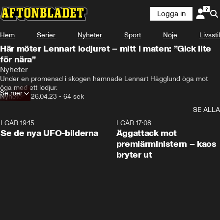
Logga in
Hem
Serier
Nyheter
Sport
Nöje
Livsstil
Här möter Lennart lodjuret – mitt i maten: ”Gick lite
för nära”
Jag var ute och gick med hunden,

Nyheter
som jag gör varje morgon.
Under en promenad i skogen hamnade Lennart Hägglund öga mot 
öga med ett lodjur.
Se mer
Nyheter
•
26.04.23
•
64 sek
SE ALLA
I GÅR 19:15
0:36
I GÅR 17:08
Se de nya UFO-bilderna
Äggattack mot
premiärministern – kaos
bryter ut