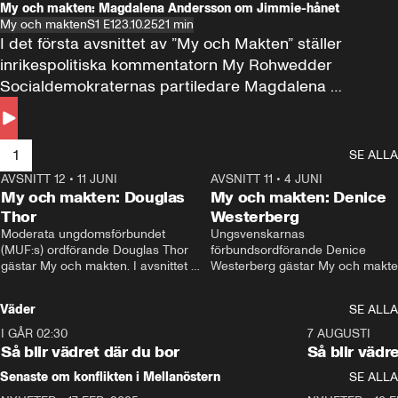
My och makten: Magdalena Andersson om Jimmie-hånet
My och makten
S1 E1
23.10.25
21 min
I det första avsnittet av ”My och Makten” ställer 
inrikespolitiska kommentatorn My Rohwedder 
Socialdemokraternas partiledare Magdalena 
Andersson till svars.
1
SE ALLA
AVSNITT 12
•
11 JUNI
26:27
AVSNITT 11
•
4 JUNI
2
My och makten: Douglas
My och makten: Denice
Thor
Westerberg
Moderata ungdomsförbundet 
Ungsvenskarnas 
(MUF:s) ordförande Douglas Thor 
förbundsordförande Denice 
gästar My och makten. I avsnittet 
Westerberg gästar My och makten.
diskuteras tonårsutvisningarna och 
avsnittet diskuteras migrationsfrå
hur Moderaterna ska locka väljare till 
och hur SD ska locka kvinnliga 
Väder
SE ALLA
valet i höst. 
väljare. 
I GÅR 02:30
1:06
7 AUGUSTI
Så blir vädret där du bor
Så blir vädr
Senaste om konflikten i Mellanöstern
SE ALLA