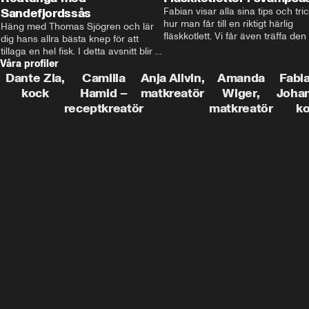
Sandefjordssås
Fabian visar alla sina tips och tric
hur man får till en riktigt härlig 
Häng med Thomas Sjögren och lär 
fläskkotlett. Vi får även träffa den 
dig hans allra bästa knep för att 
före detta schlagerkungen Fredrik
tillaga en hel fisk. I detta avsnitt blir 
som lämnat stan och sadlat om till
Våra profiler
de helstekt rödtunga med 
grisbonde på Gotland.
sandefjordssås och en magisk sallad 
Dante Zia,
Camilla
Anja Allvin,
Amanda
Fabia
på pepparrot och äpple.
kock
Hamid –
matkreatör
Wiger,
Joha
receptkreatör
matkreatör
k