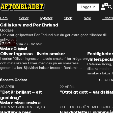
Logga in
Hem
Serier
Nyheter
Sport
Nöje
Livsstil
Annons från Godare
Grilla korv med Per Ehrlund
Godare
Här visar grillproffset Per Ehrlund hur du gör extra goda tillbehör till 
grillkorven.
Se mer
Godare
•
27.04.23
•
92 sek
Godare Original
Oliver Ingrosso - livets smaker
Festlighete
I serien ”Oliver Ingrosso – Livets smaker” tar krögaren 
vinterspecia
och matälskaren Oliver med oss på en smakresa 
Catarina König, 
genom Italien. Självklart hälsar brodern Benjamin 
tillbaka med en
Ingrosso på i Rom.
smaker i fokus. D
julfavoriter och 
Senaste Godare
SE ALLA
succé.
29 APRIL
0:50
22 APRIL
”Det är briljant – ett
”Otroligt gott – världskla
genidrag”
Godare rekommenderar
THOMAS SJÖGREN
•
S1, E3
13:56
GOTT OCH GRÖNT MED FABBE
Rödtunga med
Fläskkotletter i svampså