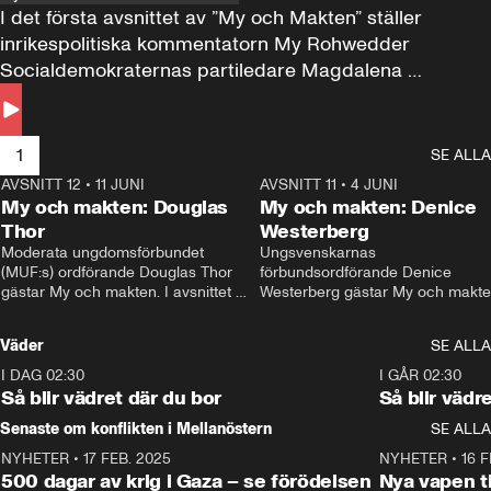
I det första avsnittet av ”My och Makten” ställer 
inrikespolitiska kommentatorn My Rohwedder 
Socialdemokraternas partiledare Magdalena 
Andersson till svars.
1
SE ALLA
AVSNITT 12
•
11 JUNI
26:27
AVSNITT 11
•
4 JUNI
2
My och makten: Douglas
My och makten: Denice
Thor
Westerberg
Moderata ungdomsförbundet 
Ungsvenskarnas 
(MUF:s) ordförande Douglas Thor 
förbundsordförande Denice 
gästar My och makten. I avsnittet 
Westerberg gästar My och makten.
diskuteras tonårsutvisningarna och 
avsnittet diskuteras migrationsfrå
hur Moderaterna ska locka väljare till 
och hur SD ska locka kvinnliga 
Väder
SE ALLA
valet i höst. 
väljare. 
I DAG 02:30
1:06
I GÅR 02:30
Så blir vädret där du bor
Så blir vädr
Senaste om konflikten i Mellanöstern
SE ALLA
NYHETER
•
17 FEB. 2025
0:45
NYHETER
•
16 F
500 dagar av krig i Gaza – se förödelsen
Nya vapen ti