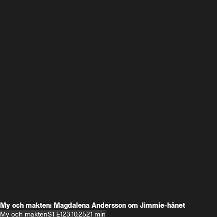
My och makten: Magdalena Andersson om Jimmie-hånet
My och makten
S1 E1
23.10.25
21 min