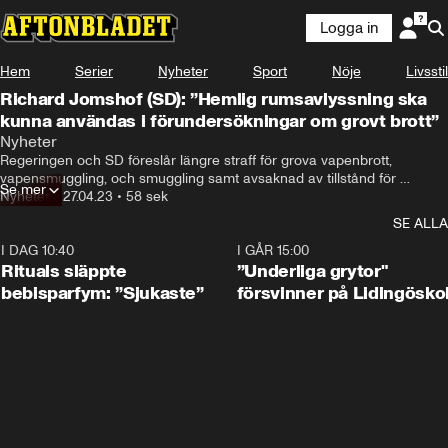
Logga in
Hem
Serier
Nyheter
Sport
Nöje
Livsstil
Richard Jomshof (SD): ”Hemlig rumsavlyssning ska
kunna användas i förundersökningar om grovt brott”
Nyheter
Regeringen och SD föreslår längre straff för grova vapenbrott, 
vapensmuggling, och smuggling samt avsaknad av tillstånd för 
Se mer
explosiva varor.

Nyheter
•
27.04.23
•
58 sek
Hemlig rumsavlyssning ska kunna användas i förundersökningar som 
SE ALLA
gäller misstanke om grovt brott, enligt förslagen.
I DAG 10:40
1:01
I GÅR 15:00
Rituals släppte
”Underliga grytor"
bebisparfym: ”Sjukaste”
försvinner på Lidingösko