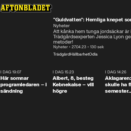
"Guldvatten": Hemliga knepet som
Nyheter
Att kånka hem tunga jordsäckar är int
Trädgårdsexperten Jessica Lyon ger 
metoder!
Nyheter
•
27.04.23
•
130 sek
Trädgård
Hållbarhet
Odla
I DAG 19:07
0:45
I DAG 15:23
0:54
I DAG 14:26
Här somnar
Albert, 8, besteg
Åklagaren
programledaren – i
Kebnekaise – vill
skulle ha f
sändning
högre
semester
tillsamma