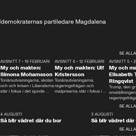
aldemokraternas partiledare Magdalena 
SE ALLA
7
AVSNITT 7
•
19 FEBRUARI
24:30
AVSNITT 6
•
12 FEBRUARI
27:30
AVSNITT 5
•
My och makten:
My och makten: Ulf
My och ma
Simona Mohamsson
Kristersson
Elisabeth
 
Tonårsutvisningarna, skolan 
Tonårsutvisningarna, 
Ringqvist
och och krisen i Liberalerna 
regeringsfrågan och 
Trump, den gr
står i fokus i det sjunde 
matpriserna står i fokus i 
omställningen
avsnittet av ”My och 
det sjätte avsnittet av ”My 
regeringsfråga
makten”. Se när 
och makten”. Se när 
centrum i det 
SE ALLA
Aftonbladets inrikespolitiska 
Aftonbladets inrikespolitiska 
avsnittet av ”
kommentator My 
kommentator My 
6
4 AUGUSTI
1:06
3 AUGUSTI
Makten”. Se nä
Rohwedder ställer 
Rohwedder ställer 
Så blir vädret där du bor
Så blir vädret där
Aftonbladets in
utbildnings- och 
statsminister Ulf Kristersson 
kommentator 
SE ALLA
integrationsminister Simona 
till svars.
Rohwedder stäl
Mohamsson till svars.