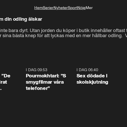
Hem
Serier
Nyheter
Sport
Nöje
Mer
Livsstil
 din odling älskar
e bara dyrt. Utan jorden du köper i butik innehåller oftast to
sina bästa knep för att lyckas med en mer hållbar odling.  V
1:54
I DAG 09:53
1:36
I DAG 06:40
0:4
: ”De
Pourmokhtari: ”S
Sex dödade i
irat
smygfilmar våra
skolskjutning
telefoner”
ns”