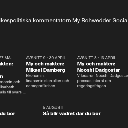
r inrikespolitiska kommentatorn My Rohwedder Soci
27 MAJ
3:51
AVSNITT 9
•
30 APRIL
24:00
AVSNITT 8
•
16 APRIL
25:1
kten:
My och makten:
My och makten:
Mikael Damberg
Nooshi Dadgostar
on
Ekonomin, 
V-ledaren Nooshi Dadgostar
finansministerrollen och 
pressas internt om 
onomin och 
demografikrisen. 
regeringsfrågan.

lisabeth 
Oppositionen ställs till svars 
I Aftonbladets 
ls till svars 
när Socialdemokraternas 
partiledarutfrågning ”My 
stern gästar 
Mikael Damberg gästar My 
och Makten” sätter hon ner 
My och Makten. 
och Makten. 
foten mot kritikerna:

1:06
5 AUGUSTI
1:0
– Vi ställer upp i val. Ska vi 
 du bor
Så blir vädret där du bor
vara med så sitter vi förstås 