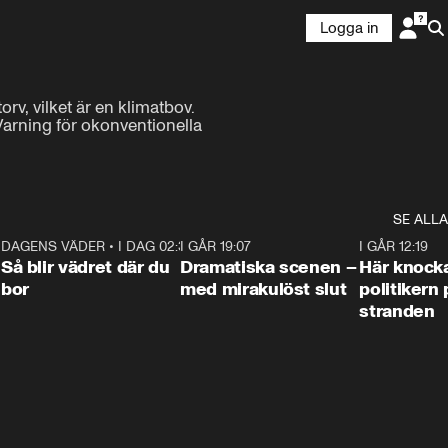
Logga in
rv, vilket är en klimatbov. 
arning för okonventionella 
SE ALLA
7
DAGENS VÄDER
•
I DAG 02:30
1:06
I GÅR 19:07
0:42
I GÅR 12:19
Så blir vädret där du
Dramatiska scenen –
Här knock
bor
med mirakulöst slut
politikern 
stranden