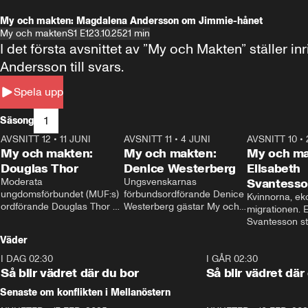
My och makten: Magdalena Andersson om Jimmie-hånet
My och makten
S1 E1
23.10.25
21 min
I det första avsnittet av ”My och Makten” ställe
Andersson till svars.
Spela upp
1
Säsong
AVSNITT 12
•
11 JUNI
26:27
AVSNITT 11
•
4 JUNI
23:40
AVSNITT 10
•
My och makten:
My och makten:
My och ma
Douglas Thor
Denice Westerberg
Elisabeth
Moderata 
Ungsvenskarnas 
Svantess
ungdomsförbundet (MUF:s) 
förbundsordförande Denice 
Kvinnorna, ek
ordförande Douglas Thor 
Westerberg gästar My och 
migrationen. E
gästar My och makten. I 
makten. I avsnittet 
Svantesson stäl
avsnittet diskuteras 
diskuteras migrationsfrågan 
när finansmini
Väder
tonårsutvisningarna och hur 
och hur SD ska locka 
Moderaterna ska locka 
kvinnliga väljare. 
I DAG 02:30
1:06
I GÅR 02:30
väljare till valet i höst. 
Så blir vädret där du bor
Så blir vädret där
Senaste om konflikten i Mellanöstern