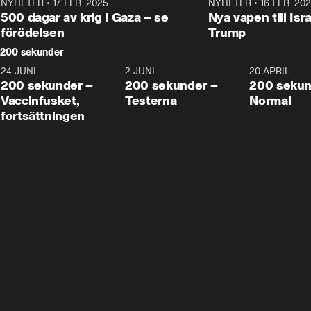
NYHETER
•
17 FEB. 2025
0:45
NYHETER
•
16 FEB. 20
500 dagar av krig i Gaza – se
Nya vapen till Isr
förödelsen
Trump
200 sekunder
24 JUNI
5:00
2 JUNI
4:23
20 APRIL
200 sekunder –
200 sekunder –
200 sekun
Vaccinfusket,
Testerna
Normal
fortsättningen