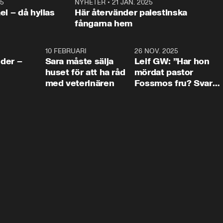
25
1:22
NYHETER
•
21 JAN. 2025
0:5
ael – då hyllas
Här återvänder palestinska
fångarna hem
4:24
10 FEBRUARI
4:13
26 NOV. 2025
8:1
der –
Sara måste sälja
Leif GW: ”Har hon
huset för att ha råd
mördat pastor
med veterinären
Fossmos fru? Svar
nej.”