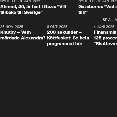
Centerpartiets
2
NYHETER
•
16 JAN. 2025
1:01
NYHETER
•
16 JAN. 20
Thand Ring till
Ahmed, 40, är fast i Gaza: ”Vill
Gazaborna: ”Vad s
tillbaka till Sverige”
till?”
SE ALLA
3
25 NOV. 2025
31:05
8 OKT. 2025
4:29
4 JUNI 2025
Knutby – Vem
200 sekunder –
Finansmin
mördade Alexandra?
Köttfusket: Se hela
125 procent
programmet här
"Skattever
viktig uppg