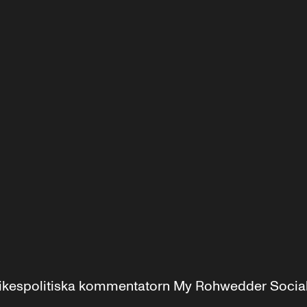
r inrikespolitiska kommentatorn My Rohwedder Soci