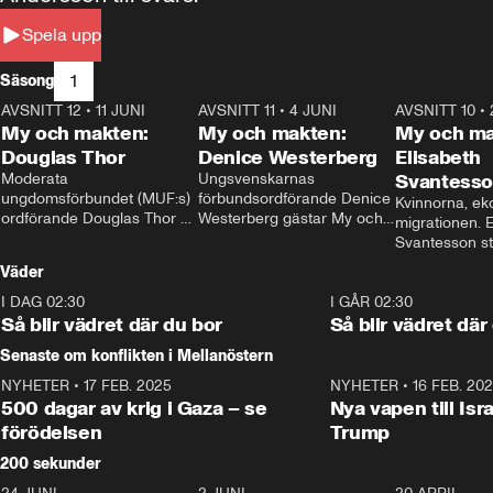
Spela upp
1
Säsong
AVSNITT 12
•
11 JUNI
26:27
AVSNITT 11
•
4 JUNI
23:40
AVSNITT 10
•
My och makten:
My och makten:
My och ma
Douglas Thor
Denice Westerberg
Elisabeth
Moderata 
Ungsvenskarnas 
Svantess
ungdomsförbundet (MUF:s) 
förbundsordförande Denice 
Kvinnorna, ek
ordförande Douglas Thor 
Westerberg gästar My och 
migrationen. E
gästar My och makten. I 
makten. I avsnittet 
Svantesson stäl
avsnittet diskuteras 
diskuteras migrationsfrågan 
när finansmini
Väder
tonårsutvisningarna och hur 
och hur SD ska locka 
Moderaterna ska locka 
kvinnliga väljare. 
I DAG 02:30
1:06
I GÅR 02:30
väljare till valet i höst. 
Så blir vädret där du bor
Så blir vädret där
Senaste om konflikten i Mellanöstern
NYHETER
•
17 FEB. 2025
0:45
NYHETER
•
16 FEB. 20
500 dagar av krig i Gaza – se
Nya vapen till Isr
förödelsen
Trump
200 sekunder