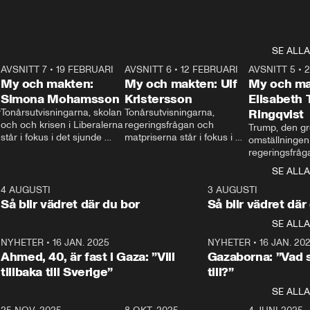
SE ALLA
7
AVSNITT 7
•
19 FEBRUARI
24:30
AVSNITT 6
•
12 FEBRUARI
27:30
AVSNITT 5
•
My och makten:
My och makten: Ulf
My och ma
Simona Mohamsson
Kristersson
Elisabeth
 
Tonårsutvisningarna, skolan 
Tonårsutvisningarna, 
Ringqvist
och och krisen i Liberalerna 
regeringsfrågan och 
Trump, den gr
står i fokus i det sjunde 
matpriserna står i fokus i 
omställningen
avsnittet av ”My och 
det sjätte avsnittet av ”My 
regeringsfråga
makten”. Se när 
och makten”. Se när 
centrum i det 
SE ALLA
Aftonbladets inrikespolitiska 
Aftonbladets inrikespolitiska 
avsnittet av ”
kommentator My 
kommentator My 
6
4 AUGUSTI
1:06
3 AUGUSTI
Makten”. Se nä
Rohwedder ställer 
Rohwedder ställer 
Så blir vädret där du bor
Så blir vädret där
Aftonbladets in
utbildnings- och 
statsminister Ulf Kristersson 
kommentator 
SE ALLA
integrationsminister Simona 
till svars.
Rohwedder stäl
Mohamsson till svars.
Centerpartiets
2
NYHETER
•
16 JAN. 2025
1:01
NYHETER
•
16 JAN. 20
Thand Ring till
Ahmed, 40, är fast i Gaza: ”Vill
Gazaborna: ”Vad s
tillbaka till Sverige”
till?”
SE ALLA