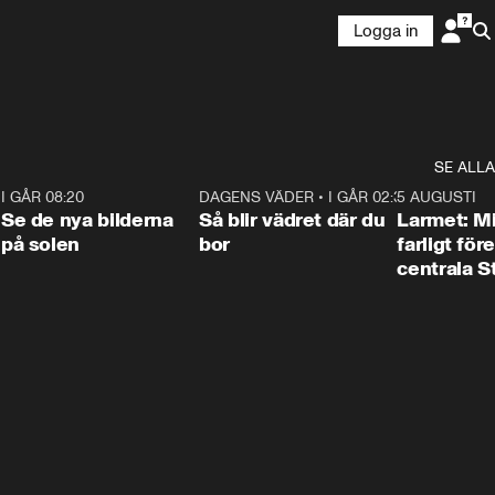
Logga in
SE ALLA
6
I GÅR 08:20
0:31
DAGENS VÄDER
•
I GÅR 02:30
1:06
5 AUGUSTI
Se de nya bilderna
Så blir vädret där du
Larmet: M
på solen
bor
farligt för
centrala 