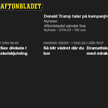
Donald Trump talar på kampanj
Nyheter
Aftonbladet sänder live
Nyheter
•
27.04.23
•
130 min
I DAG 06:40
0:35
DAGENS VÄDER
•
I DAG 02:30
1:06
I GÅR 19:07
Sex dödade i
Så blir vädret där du
Dramatisk
skolskjutning
bor
med miraku