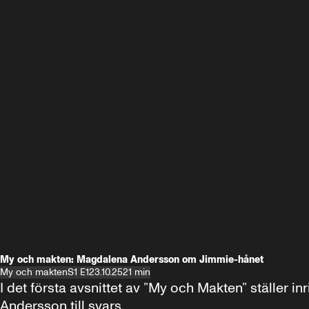
My och makten: Magdalena Andersson om Jimmie-hånet
My och makten
S1 E1
23.10.25
21 min
I det första avsnittet av ”My och Makten” ställe
Andersson till svars.