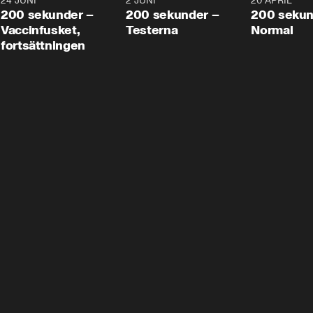
24 JUNI
5:00
2 JUNI
4:23
20 APRIL
200 sekunder –
200 sekunder –
200 sekun
Vaccinfusket,
Testerna
Normal
fortsättningen