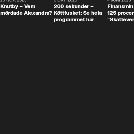
3
25 NOV. 2025
31:05
8 OKT. 2025
4:29
4 JUNI 2025
Knutby – Vem
200 sekunder –
Finansmin
mördade Alexandra?
Köttfusket: Se hela
125 procent
programmet här
"Skattever
viktig uppg