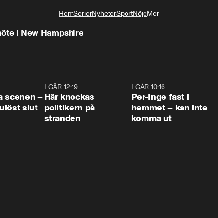
Hem
Serier
Nyheter
Sport
Nöje
Mer
Livsstil
möte i New Hampshire
0:42
I GÅR 12:19
0:45
I GÅR 10:16
1:2
a scenen –
Här knockas
Per-Inge fast i
löst slut
politikern på
hemmet – kan inte
stranden
komma ut