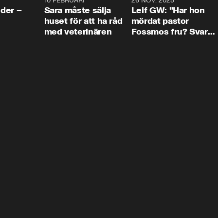
4:24
10 FEBRUARI
4:13
26 NOV. 2025
8:1
der –
Sara måste sälja
Leif GW: ”Har hon
huset för att ha råd
mördat pastor
med veterinären
Fossmos fru? Svar
nej.”