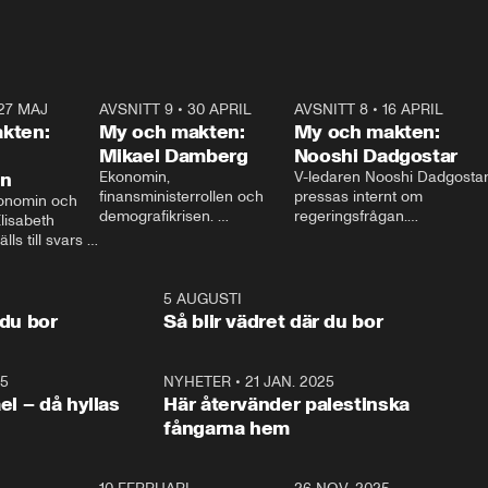
27 MAJ
3:51
AVSNITT 9
•
30 APRIL
24:00
AVSNITT 8
•
16 APRIL
25:1
kten:
My och makten:
My och makten:
Mikael Damberg
Nooshi Dadgostar
on
Ekonomin, 
V-ledaren Nooshi Dadgostar
finansministerrollen och 
pressas internt om 
onomin och 
demografikrisen. 
regeringsfrågan.

lisabeth 
Oppositionen ställs till svars 
I Aftonbladets 
ls till svars 
när Socialdemokraternas 
partiledarutfrågning ”My 
stern gästar 
Mikael Damberg gästar My 
och Makten” sätter hon ner 
My och Makten. 
och Makten. 
foten mot kritikerna:

1:06
5 AUGUSTI
1:0
– Vi ställer upp i val. Ska vi 
 du bor
Så blir vädret där du bor
vara med så sitter vi förstås 
25
1:22
NYHETER
•
21 JAN. 2025
0:5
ael – då hyllas
Här återvänder palestinska
fångarna hem