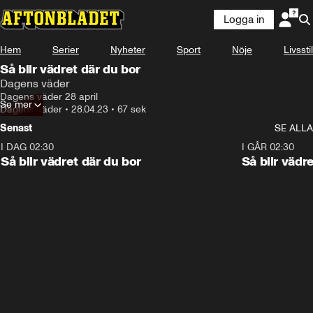
Logga in
Hem
Serier
Nyheter
Sport
Nöje
Livsstil
Så blir vädret där du bor
Dagens väder
Dagens väder 28 april
Se mer
Dagens väder
•
28.04.23
•
67 sek
Senast
SE ALLA
I DAG 02:30
1:06
I GÅR 02:30
Så blir vädret där du bor
Så blir vädr