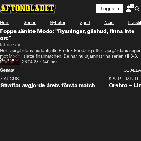
Logga in
Hem
Serier
Nyheter
Sport
Nöje
Livsstil
Foppa sänkte Modo: "Rysningar, gåshud, finns inte
ord"
Ishockey
Hör Djurgårdens matchhjälte Fredrik Forsberg efter Djurgårdens seger 
mot Modo i sjätte finalmatchen. De har nu utjämnat finalserien till 3-3.
Se mer
Ishockey
•
28.04.23
•
140 sek
Senast
SE ALLA
7 AUGUSTI
2:19
9 SEPTEMBER
Plus
Straffar avgjorde årets första match
Örebro – Li