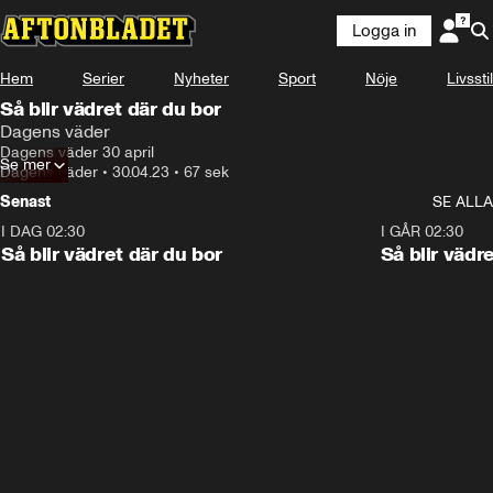
Logga in
Hem
Serier
Nyheter
Sport
Nöje
Livsstil
Så blir vädret där du bor
Dagens väder
Dagens väder 30 april
Se mer
Dagens väder
•
30.04.23
•
67 sek
Senast
SE ALLA
I DAG 02:30
1:06
I GÅR 02:30
Så blir vädret där du bor
Så blir vädr