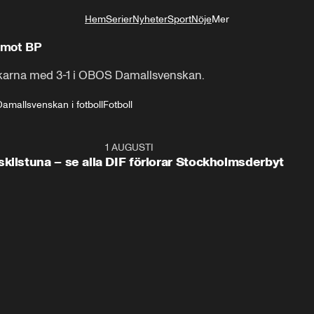
Hem
Serier
Nyheter
Sport
Nöje
Mer
Livsstil
 mot BP
arna med 3-1 i OBOS Damallsvenskan.
mallsvenskan i fotboll
Fotboll
0:59
1 AUGUSTI
0:5
kilstuna – se alla
DIF förlorar Stockholmsderbyt