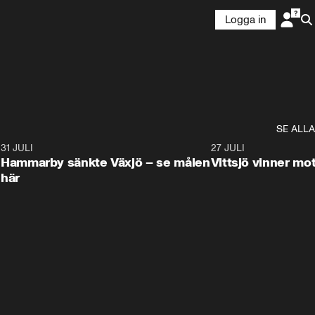
Logga in
SE ALLA
8
31 JULI
0:59
27 JULI
Hammarby sänkte Växjö – se målen
Vittsjö vinner m
här