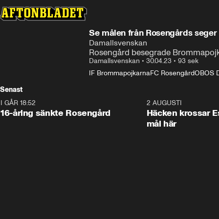
Se målen från Rosengårds seger
Damallsvenskan
Rosengård besegrade Brommapojk
Damallsvenskan
•
30.04.23
•
93 sek
IF Brommapojkarna
FC Rosengård
OBOS Da
Senast
I GÅR 18:52
0:47
2 AUGUSTI
16-åring sänkte Rosengård
Häcken krossar Es
mål här