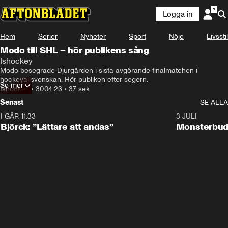
Logga in
Hem
Serier
Nyheter
Sport
Nöje
Livsstil
Modo till SHL – hör publikens sång
Ishockey
Modo besegrade Djurgården i sista avgörande finalmatchen i 
hockeyallsvenskan. Hör publiken efter segern.
Se mer
Ishockey
•
30.04.23
•
37 sek
Senast
SE ALLA
I GÅR 11:33
2:08
3 JULI
Björck: ”Lättare att andas”
Monsterbud 