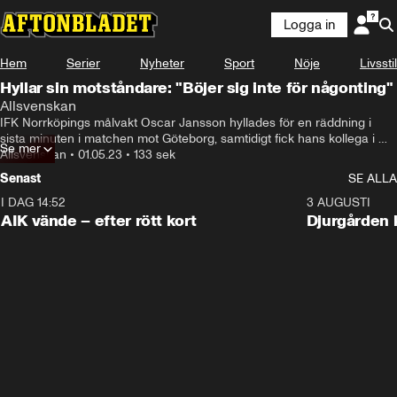
Logga in
Hem
Serier
Nyheter
Sport
Nöje
Livsstil
Hyllar sin motståndare: "Böjer sig inte för någonting"
Allsvenskan
IFK Norrköpings målvakt Oscar Jansson hyllades för en räddning i 
sista minuten i matchen mot Göteborg, samtidigt fick hans kollega i 
Se mer
andra målet kritik för sitt ingripande som resulterade i Norrköpings 
Allsvenskan
•
01.05.23
•
133 sek
kvitteringsmål. Nu vill Jansson hylla den unge Göteborgsmålvakten.
Senast
SE ALLA
I DAG 14:52
2:31
3 AUGUSTI
AIK vände – efter rött kort
Djurgården 