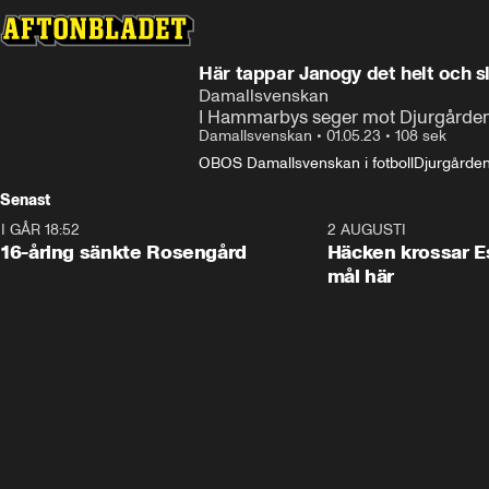
Här tappar Janogy det helt och slår
Damallsvenskan
I Hammarbys seger mot Djurgården 
Damallsvenskan
•
01.05.23
•
108 sek
OBOS Damallsvenskan i fotboll
Djurgården
Senast
I GÅR 18:52
0:47
2 AUGUSTI
16-åring sänkte Rosengård
Häcken krossar Es
mål här