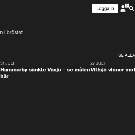
Logga in
 i bröstet.
SE ALLA
8
31 JULI
0:59
27 JULI
Hammarby sänkte Växjö – se målen
Vittsjö vinner m
här