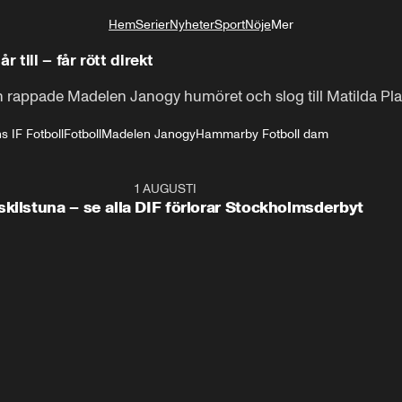
Hem
Serier
Nyheter
Sport
Nöje
Mer
Livsstil
 till – får rött direkt
rappade Madelen Janogy humöret och slog till Matilda Plan
s IF Fotboll
Fotboll
Madelen Janogy
Hammarby Fotboll dam
0:59
1 AUGUSTI
0:5
kilstuna – se alla
DIF förlorar Stockholmsderbyt