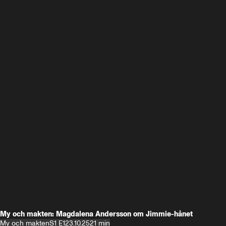
My och makten: Magdalena Andersson om Jimmie-hånet
My och makten
S1 E1
23.10.25
21 min