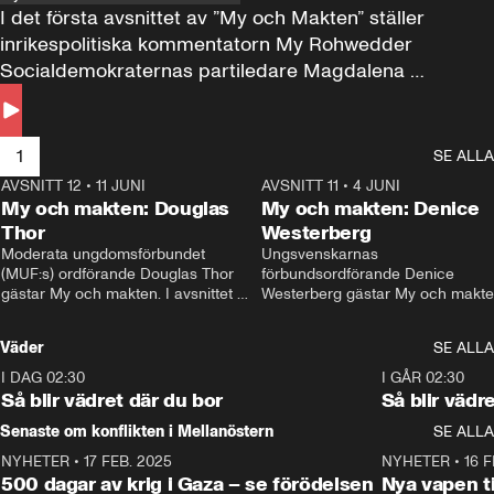
I det första avsnittet av ”My och Makten” ställer 
inrikespolitiska kommentatorn My Rohwedder 
Socialdemokraternas partiledare Magdalena 
Andersson till svars.
1
SE ALLA
AVSNITT 12
•
11 JUNI
26:27
AVSNITT 11
•
4 JUNI
2
My och makten: Douglas
My och makten: Denice
Thor
Westerberg
Moderata ungdomsförbundet 
Ungsvenskarnas 
(MUF:s) ordförande Douglas Thor 
förbundsordförande Denice 
gästar My och makten. I avsnittet 
Westerberg gästar My och makten.
diskuteras tonårsutvisningarna och 
avsnittet diskuteras migrationsfrå
hur Moderaterna ska locka väljare till 
och hur SD ska locka kvinnliga 
Väder
SE ALLA
valet i höst. 
väljare. 
I DAG 02:30
1:06
I GÅR 02:30
Så blir vädret där du bor
Så blir vädr
Senaste om konflikten i Mellanöstern
SE ALLA
NYHETER
•
17 FEB. 2025
0:45
NYHETER
•
16 F
500 dagar av krig i Gaza – se förödelsen
Nya vapen ti