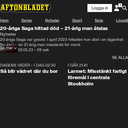
Logga in
Hem
Serier
Nyheter
Sport
Nöje
Livsstil
20-åriga Saga hittad död – 21-årig man åtalas
Nyheter
20-åriga Saga var gravid. I april 2023 hittades hon död i en lägenhet.  
Nu åtalas en 21-årig man misstänkt för mord.
Se mer
Nyheter
•
02.05.23
•
28 sek
SE ALLA
DAGENS VÄDER
•
I DAG 02:30
1:06
I GÅR 21:41
Så blir vädret där du bor
Larmet: Misstänkt farligt
föremål i centrala
Stockholm