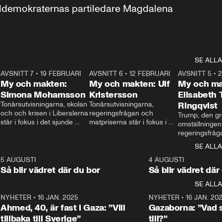
aldemokraternas partiledare Magdalena 
SE ALLA
7
AVSNITT 7
•
19 FEBRUARI
24:30
AVSNITT 6
•
12 FEBRUARI
27:30
AVSNITT 5
•
My och makten:
My och makten: Ulf
My och ma
Simona Mohamsson
Kristersson
Elisabeth
 
Tonårsutvisningarna, skolan 
Tonårsutvisningarna, 
Ringqvist
och och krisen i Liberalerna 
regeringsfrågan och 
Trump, den gr
står i fokus i det sjunde 
matpriserna står i fokus i 
omställningen
avsnittet av ”My och 
det sjätte avsnittet av ”My 
regeringsfråga
makten”. Se när 
och makten”. Se när 
centrum i det 
SE ALLA
Aftonbladets inrikespolitiska 
Aftonbladets inrikespolitiska 
avsnittet av ”
kommentator My 
kommentator My 
6
5 AUGUSTI
1:06
4 AUGUSTI
Makten”. Se nä
Rohwedder ställer 
Rohwedder ställer 
Så blir vädret där du bor
Så blir vädret där
Aftonbladets in
utbildnings- och 
statsminister Ulf Kristersson 
kommentator 
SE ALLA
integrationsminister Simona 
till svars.
Rohwedder stäl
Mohamsson till svars.
Centerpartiets
2
NYHETER
•
16 JAN. 2025
1:01
NYHETER
•
16 JAN. 20
Thand Ring till
Ahmed, 40, är fast i Gaza: ”Vill
Gazaborna: ”Vad s
tillbaka till Sverige”
till?”