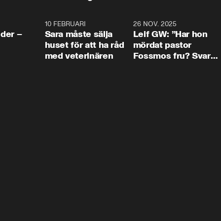
4:24
10 FEBRUARI
4:13
26 NOV. 2025
8:1
der –
Sara måste sälja
Leif GW: ”Har hon
huset för att ha råd
mördat pastor
med veterinären
Fossmos fru? Svar
nej.”