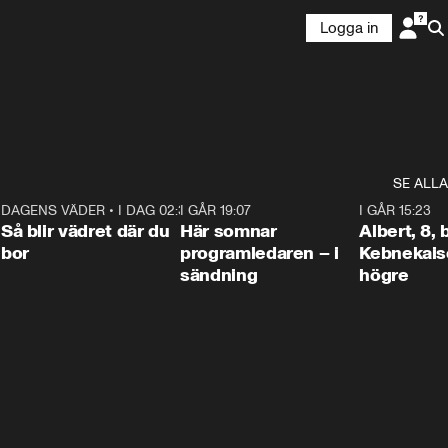
Logga in
SE ALLA
6
DAGENS VÄDER
•
I DAG 02:30
1:06
I GÅR 19:07
0:45
I GÅR 15:23
Så blir vädret där du
Här somnar
Albert, 8,
bor
programledaren – i
Kebnekaise
sändning
högre