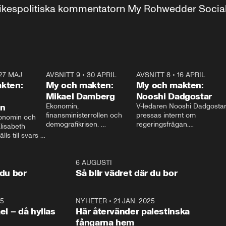
r inrikespolitiska kommentatorn My Rohwedder Soci
27 MAJ
3:51
AVSNITT 9
•
30 APRIL
24:00
AVSNITT 8
•
16 APRIL
25:1
kten:
My och makten:
My och makten:
Mikael Damberg
Nooshi Dadgostar
on
Ekonomin, 
V-ledaren Nooshi Dadgostar
finansministerrollen och 
pressas internt om 
onomin och 
demografikrisen. 
regeringsfrågan.

lisabeth 
Oppositionen ställs till svars 
I Aftonbladets 
ls till svars 
när Socialdemokraternas 
partiledarutfrågning ”My 
stern gästar 
Mikael Damberg gästar My 
och Makten” sätter hon ner 
My och Makten. 
och Makten. 
foten mot kritikerna:

1:06
6 AUGUSTI
1:0
– Vi ställer upp i val. Ska vi 
 du bor
Så blir vädret där du bor
vara med så sitter vi förstås 
25
1:22
NYHETER
•
21 JAN. 2025
0:5
ael – då hyllas
Här återvänder palestinska
fångarna hem