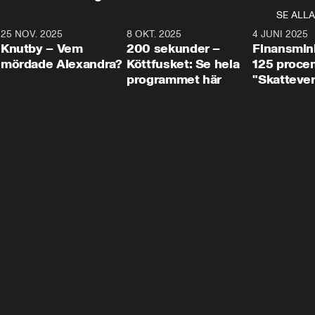
SE ALLA
3
25 NOV. 2025
31:05
8 OKT. 2025
4:29
4 JUNI 2025
Knutby – Vem
200 sekunder –
Finansmin
mördade Alexandra?
Köttfusket: Se hela
125 procent
programmet här
"Skattever
viktig uppg