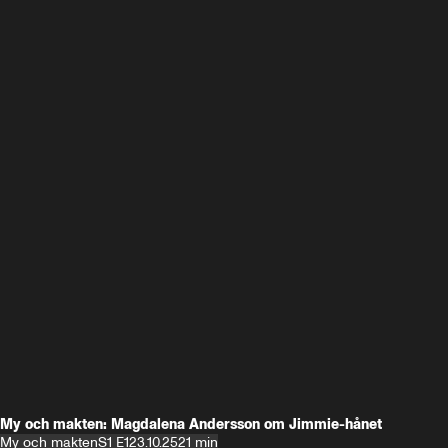
My och makten: Magdalena Andersson om Jimmie-hånet
My och makten
S1 E1
23.10.25
21 min