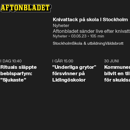
Knivattack på skola i Stockholm
Nyheter
Aftonbladet sänder live efter kniva
Nyheter
•
03.05.23
•
105 min
Stockholm
Skola & utbildning
Våldsbrott
I DAG 10:40
1:01
I GÅR 15:00
1:07
30 JUNI
Rituals släppte
”Underliga grytor"
Kommune
bebisparfym:
försvinner på
blivit en ti
”Sjukaste”
Lidingöskolor
för skulds