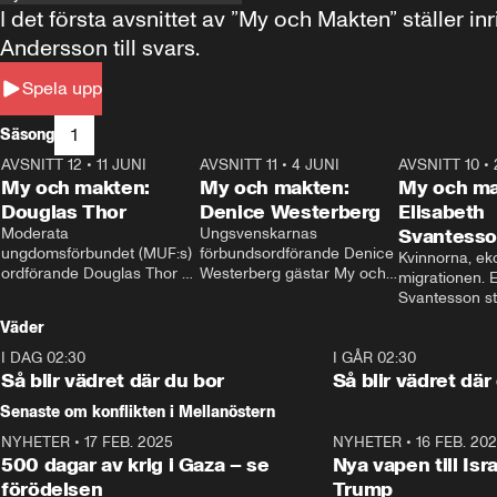
I det första avsnittet av ”My och Makten” ställe
Andersson till svars.
Spela upp
1
Säsong
AVSNITT 12
•
11 JUNI
26:27
AVSNITT 11
•
4 JUNI
23:40
AVSNITT 10
•
My och makten:
My och makten:
My och ma
Douglas Thor
Denice Westerberg
Elisabeth
Moderata 
Ungsvenskarnas 
Svantess
ungdomsförbundet (MUF:s) 
förbundsordförande Denice 
Kvinnorna, ek
ordförande Douglas Thor 
Westerberg gästar My och 
migrationen. E
gästar My och makten. I 
makten. I avsnittet 
Svantesson stäl
avsnittet diskuteras 
diskuteras migrationsfrågan 
när finansmini
Väder
tonårsutvisningarna och hur 
och hur SD ska locka 
Moderaterna ska locka 
kvinnliga väljare. 
I DAG 02:30
1:06
I GÅR 02:30
väljare till valet i höst. 
Så blir vädret där du bor
Så blir vädret där
Senaste om konflikten i Mellanöstern
NYHETER
•
17 FEB. 2025
0:45
NYHETER
•
16 FEB. 20
500 dagar av krig i Gaza – se
Nya vapen till Isr
förödelsen
Trump