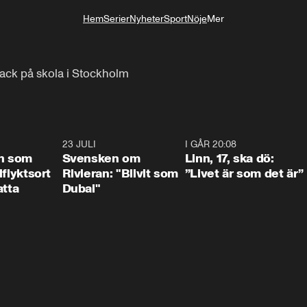
Hem
Serier
Nyheter
Sport
Nöje
Mer
Livsstil
ttack på skola i Stockholm
1:24
23 JULI
1:42
I GÅR 20:08
4:3
n som
Svensken om
Linn, 17, ska dö:
llflyktsort
Rivieran: "Blivit som
”Livet är som det är”
atta
Dubai"