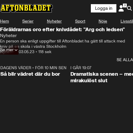
Logga in
Hem
Serier
Nyheter
Sport
Nöje
Livsstil
Föräldrarnas oro efter knivdådet: "Arg och ledsen"
Nyheter
En person ska enligt uppgifter till Aftonbladet ha gått till attack med 
kniv på en skola i västra Stockholm
Se mer
Nyheter
•
03.05.23
•
118 sek
SE ALLA
DAGENS VÄDER
•
FÖR 10 MIN SEN
1:06
I GÅR 19:07
Så blir vädret där du bor
Dramatiska scenen – me
mirakulöst slut