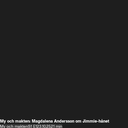
My och makten: Magdalena Andersson om Jimmie-hånet
My och makten
S1 E1
23.10.25
21 min