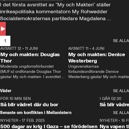
I det första avsnittet av ”My och Makten” ställer 
inrikespolitiska kommentatorn My Rohwedder 
Socialdemokraternas partiledare Magdalena 
Andersson till svars.
1
SE ALLA
AVSNITT 12
•
11 JUNI
26:27
AVSNITT 11
•
4 JUNI
2
My och makten: Douglas
My och makten: Denice
Thor
Westerberg
Moderata ungdomsförbundet 
Ungsvenskarnas 
(MUF:s) ordförande Douglas Thor 
förbundsordförande Denice 
gästar My och makten. I avsnittet 
Westerberg gästar My och makten.
diskuteras tonårsutvisningarna och 
avsnittet diskuteras migrationsfrå
hur Moderaterna ska locka väljare till 
och hur SD ska locka kvinnliga 
Väder
SE ALLA
valet i höst. 
väljare. 
FÖR 10 MIN SEN
1:06
I GÅR 02:30
Så blir vädret där du bor
Så blir vädr
Senaste om konflikten i Mellanöstern
SE ALLA
NYHETER
•
17 FEB. 2025
0:45
NYHETER
•
16 F
500 dagar av krig i Gaza – se förödelsen
Nya vapen ti