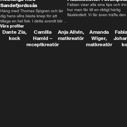
Sandefjordssås
Fabian visar alla sina tips och tric
hur man får till en riktigt härlig 
Häng med Thomas Sjögren och lär 
fläskkotlett. Vi får även träffa den 
dig hans allra bästa knep för att 
före detta schlagerkungen Fredrik
tillaga en hel fisk. I detta avsnitt blir 
som lämnat stan och sadlat om till
Våra profiler
de helstekt rödtunga med 
grisbonde på Gotland.
sandefjordssås och en magisk sallad 
Dante Zia,
Camilla
Anja Allvin,
Amanda
Fabia
på pepparrot och äpple.
kock
Hamid –
matkreatör
Wiger,
Joha
receptkreatör
matkreatör
k