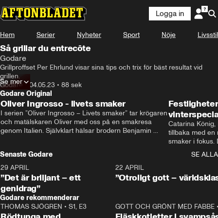
Logga in
Hem
Serier
Nyheter
Sport
Nöje
Livsstil
Annons från Godare
Så grillar du entrecôte
Godare
Grillproffset Per Ehrlund visar sina tips och trix för bäst resultat vid 
grillen.
Se mer
Godare
•
04.05.23
•
88 sek
Godare Original
Oliver Ingrosso - livets smaker
Festlighete
I serien ”Oliver Ingrosso – Livets smaker” tar krögaren 
vinterspecia
och matälskaren Oliver med oss på en smakresa 
Catarina König, 
genom Italien. Självklart hälsar brodern Benjamin 
tillbaka med en
Ingrosso på i Rom.
smaker i fokus. D
julfavoriter och 
Senaste Godare
SE ALLA
succé.
29 APRIL
0:50
22 APRIL
”Det är briljant – ett
”Otroligt gott – världskla
genidrag”
Godare rekommenderar
THOMAS SJÖGREN
•
S1, E3
13:56
GOTT OCH GRÖNT MED FABBE
Rödtunga med
Fläskkotletter i svampså