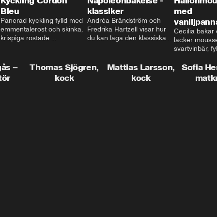
Kyckling Cordon
Napoleonbakelse -
Hallonmou
Bleu
klassiker
med
Panerad kyckling fylld med 
Andréa Brändström och 
vaniljpann
emmentalerost och skinka, 
Fredrika Hartzell visar hur 
Cecilia bakar e
krispiga rostade 
du kan laga den klassiska 
läcker mousse
salviapotatisar och hela 
napoleonbakelsen. En 
svartvinbär, fy
härligheten toppad med 
elegant och läcker efterrätt 
silkeslen vani
brynt smör och ärtor... Låter 
som imponerar vid varje 
gås –
Thomas Sjögren,
Mattias Larsson,
som vilar ova
Sofia He
det inte som en given succé 
tillfälle!
smulbotten. H
tör
kock
kock
matk
på middagsbordet i veckan? 
allting med va
Mattias visar dig alla tips 
vit chokladgrä
och trix för att du ska lyckas 
dig bästa tipse
med middagen.
dekorera en tår
snyggt!