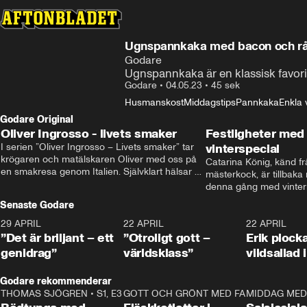
Ugnspannkaka med bacon och rå
Godare
Ugnspannkaka är en klassisk favorit, 
Godare
•
04.05.23
•
45 sek
Husmanskost
Middagstips
Pannkaka
Enkla
Godare Original
Oliver Ingrosso - livets smaker
Festligheter med 
I serien ”Oliver Ingrosso – Livets smaker” tar 
vinterspecial
krögaren och matälskaren Oliver med oss på 
Catarina König, känd fr
en smakresa genom Italien. Självklart hälsar 
mästerkock, är tillbaka
brodern Benjamin Ingrosso på i Rom.
denna gång med vintern
blir småplock till glöggm
Senaste Godare
enkla knep som gör vinte
29 APRIL
0:50
22 APRIL
1:00
22 APRIL
”Det är briljant – ett
”Otroligt gott –
Erik plock
genidrag”
världsklass”
vildsallad
Godare rekommenderar
THOMAS SJÖGREN
•
S1, E3
13:56
GOTT OCH GRÖNT MED FABBE
12:17
MIDDAG MED 
•
S2, E2