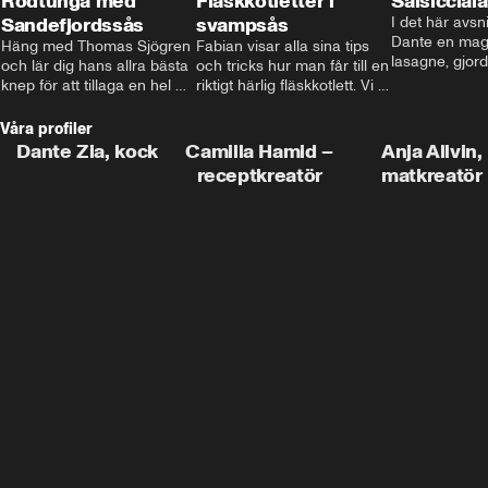
Rödtunga med
Fläskkotletter i
Salsiccial
Sandefjordssås
svampsås
I det här avsni
Dante en magi
Häng med Thomas Sjögren 
Fabian visar alla sina tips 
lasagne, gjord
och lär dig hans allra bästa 
och tricks hur man får till en 
med krämig b
knep för att tillaga en hel 
riktigt härlig fläskkotlett. Vi 
toppad med ma
fisk. I detta avsnitt blir de 
får även träffa den före 
Missa inte det
helstekt rödtunga med 
detta schlagerkungen 
Våra profiler
sandefjordssås och en 
Fredrik som lämnat stan 
Dante Zia, kock
Camilla Hamid –
Anja Allvin,
magisk sallad på pepparrot 
och sadlat om till grisbonde 
receptkreatör
matkreatör
och äpple.
på Gotland.