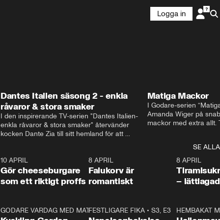
Logga in
Dantes Italien säsong 2 - enkla
Matiga Mackor
råvaror & stora smaker
I Godare-serien “Matig
Amanda Wiger på snabb
I den inspirerande TV-serien "Dantes Italien- 
mackor med extra allt. 
enkla råvaror & stora smaker" återvänder 
traditionella smörgåsarn
kocken Dante Zia till sitt hemland för att 
lunchmacka med chili ch
fördjupa sig i de kulinariska traditioner som 
SE ALLA
italiensk variant med vi
definierat Italiens själ. Denna säsong utforskar 
festliga snittar som gar
0
10 APRIL
Dante regionen Emilia-Romagna och staden 
2:04
8 APRIL
0:43
8 APRIL
Gör cheeseburgare
Parma, där han upptäcker den genuina 
Falukorv är
Tiramisuk
matfilosofin Cucina Povera.
som ett riktigt proffs
romantiskt
– lättlaga
2
GODARE VARDAG MED MATTIAS LARSSON
11:35
FESTLIGARE FIKA
•
S1, E6
•
S3, E3
13:18
HEMBAKAT M