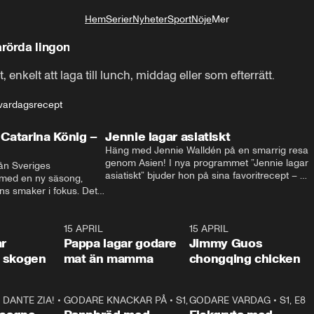
Hem
Serier
Nyheter
Sport
Nöje
Mer
Livsstil
rörda lingon
enkelt att laga till lunch, middag eller som efterrätt.
 vardagsrecept
Catarina König –
Jennie lagar asiatiskt
Häng med Jennie Walldén på en smarrig resa 
genom Asien! I nya programmet ”Jennie lagar 
ån Sveriges 
asiatiskt” bjuder hon på sina favoritrecept – 
 med en ny säsong, 
från fräscha vietnamesiska sommarrullar till 
s smaker i fokus. Det 
krispig koreansk Bibimbap. Massor av smak, 
ingel, julfavoriter och 
smarta tips och matglädje utlovas!
rns fester till succé.
1:29
15 APRIL
0:53
15 APRIL
1:2
ar
Pappa lagar godare
Jimmy Guos
 i skogen
mat än mamma
chongqing chicken
DANTE ZIA!
16:10
•
GODARE KNACKAR PÅ
S1, E1
26:05
•
S1, E3
GODARE VARDAG
•
S1, E8
9:2