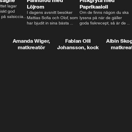
asagne
Pannbröd med
Fiskgryta med
ttet lagar 
Löjrom
Paprikaaioli
skt god 
I dagens avsnitt besöker 
Om de finns någon du ska 
 på salsiccia 
Mattias Sofia och Olof, som 
lyssna på när de gäller 
echamel och 
har bjudit in sina bästa 
goda fiskrecept, så är de 
ssa god ost. 
vänner Jessica och Roger, 
Thomas Sjögren. I det här 
ta!
för en trevlig middag. Han 
avsnittet får du receptet på 
visar hur man skapar en 
livets fiskgryta. Den perfekta 
Amanda Wiger,
Fabian Olli
Albin Sko
riktig restaurangupplevelse 
vardagsmatsfavoriten som 
matkreatör
Johansson, kock
matkrea
hemma, dom där extra 
funkar lika bra alla dagar i 
detaljerna som gör stor 
veckan.
skillnad och lyfta middagen 
till nästa nivå.