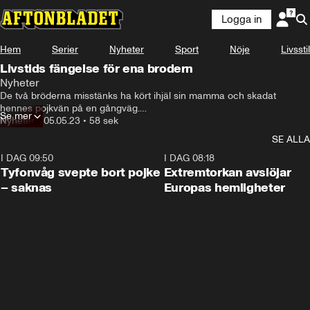
Logga in
Hem
Serier
Nyheter
Sport
Nöje
Livsstil
Livstids fängelse för ena brodern
Nyheter
De två bröderna misstänks ha kört ihjäl sin mamma och skadat 
hennes pojkvän på en gångväg.

Se mer
Enligt åklagaren har bröderna agerat utifrån ett hedersmotiv – men det 
Nyheter
•
05.05.23
•
58 sek
anser inte rätten bevisat.

SE ALLA
Nu döms den äldre brodern, Garcia Blom, 22, till livstids fängelse för 
mord och försök till mord. Den yngre frias från mordanklagelserna.
I DAG 09:50
0:53
I DAG 08:18
Tyfonvåg svepte bort pojke
Extremtorkan avslöjar
– saknas
Europas hemligheter