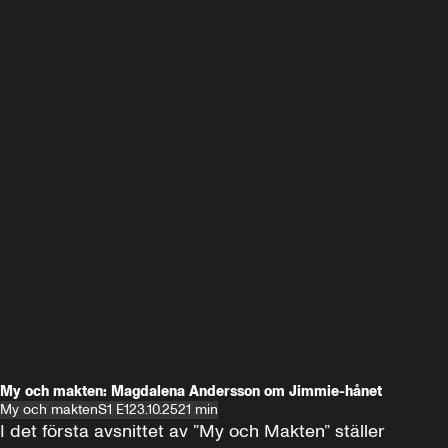
My och makten: Magdalena Andersson om Jimmie-hånet
My och makten
S1 E1
23.10.25
21 min
I det första avsnittet av ”My och Makten” ställer 