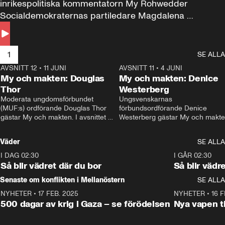
inrikespolitiska kommentatorn My Rohwedder 
Socialdemokraternas partiledare Magdalena 
Andersson till svars.
1
SE ALLA
AVSNITT 12
•
11 JUNI
26:27
AVSNITT 11
•
4 JUNI
2
My och makten: Douglas
My och makten: Denice
Thor
Westerberg
Moderata ungdomsförbundet 
Ungsvenskarnas 
(MUF:s) ordförande Douglas Thor 
förbundsordförande Denice 
gästar My och makten. I avsnittet 
Westerberg gästar My och makten.
diskuteras tonårsutvisningarna och 
avsnittet diskuteras migrationsfrå
hur Moderaterna ska locka väljare till 
och hur SD ska locka kvinnliga 
Väder
SE ALLA
valet i höst. 
väljare. 
I DAG 02:30
1:06
I GÅR 02:30
Så blir vädret där du bor
Så blir vädr
Senaste om konflikten i Mellanöstern
SE ALLA
NYHETER
•
17 FEB. 2025
0:45
NYHETER
•
16 F
500 dagar av krig i Gaza – se förödelsen
Nya vapen ti